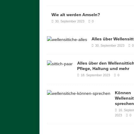
Wie alt werden Amseln?
30. September 2023
0
Alles über Wellensit
30. September 2023
0
Alles über den Wellensittic
Pflege, Haltung und mehr
18. September 2023
0
Können
Wellensit
spreche
16. Septe
2023
0