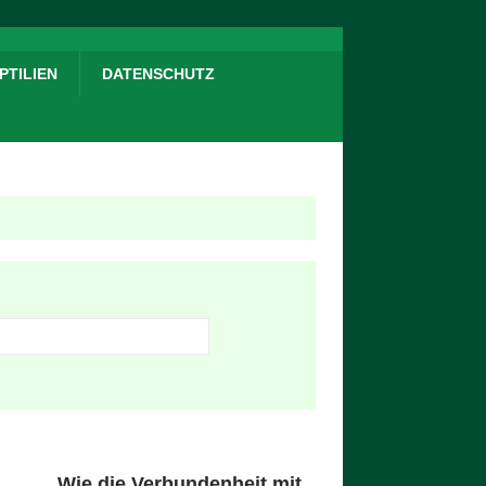
PTILIEN
DATENSCHUTZ
e die Verbundenheit
t Ihrem Haustier Ihre
sundheit verbessern
nn: und wie Sie etwas
r die Gesundheit Ihres
ustieres zurückgeben
nnen
Dr. Sarah Endersby MRCVS, Technische
rin für das Wellness-Sortiment im Bereich
Wie die Verbundenheit mit