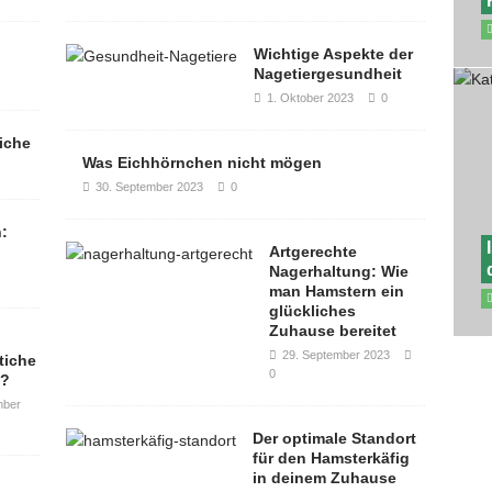
Wichtige Aspekte der
Nagetiergesundheit
1. Oktober 2023
0
tiche
Was Eichhörnchen nicht mögen
30. September 2023
0
h:
Artgerechte
Nagerhaltung: Wie
man Hamstern ein
glückliches
Zuhause bereitet
29. September 2023
tiche
0
n?
mber
Der optimale Standort
für den Hamsterkäfig
in deinem Zuhause