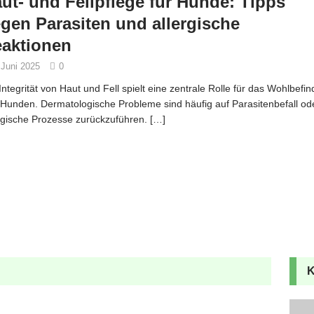
ut- und Fellpflege für Hunde: Tipps
Haust
gen Parasiten und allergische
zwisc
aktionen
 Juni 2025
0
Integrität von Haut und Fell spielt eine zentrale Rolle für das Wohlbefi
Hunden. Dermatologische Probleme sind häufig auf Parasitenbefall od
rgische Prozesse zurückzuführen.
[…]