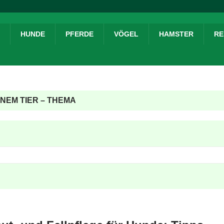
HUNDE
PFERDE
VÖGEL
HAMSTER
RE
Wi
NEM TIER – THEMA
mi
Ge
ka
fü
Ha
kö
von 
Leite