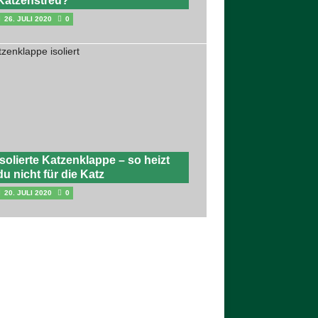
Katzenstreu?
26. JULI 2020
0
Isolierte Katzenklappe – so heizt
du nicht für die Katz
20. JULI 2020
0