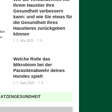
iere bei Ceva Animal Health Die Bindung
Ihrem Haustier Ihre
hen Mensch und Tier ist eine
[…]
Gesundheit verbessern
kann: und wie Sie etwas für
die Gesundheit Ihres
Haustieres zurückgeben
nden
können
er
2. Mai 2025
0
Welche Rolle das
Mikrobiom bei der
Parasitenabwehr deines
Hundes spielt
7. April 2025
0
KATZENGESUNDHEIT