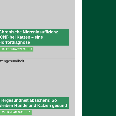
Chronische Niereninsuffizienz
(CNI) bei Katzen – eine
Horrordiagnose
13. FEBRUAR 2023
0
Tiergesundheit absichern: So
bleiben Hunde und Katzen gesund
25. JANUAR 2021
0