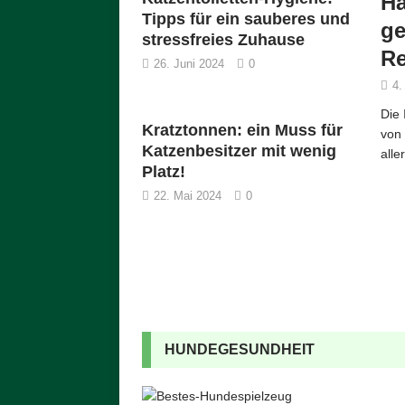
Ha
Tipps für ein sauberes und
ge
stressfreies Zuhause
Re
26. Juni 2024
0
4.
Die 
Kratztonnen: ein Muss für
von 
Katzenbesitzer mit wenig
alle
Platz!
22. Mai 2024
0
HUNDEGESUNDHEIT