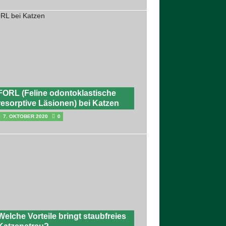
FORL (Feline odontoklastische
resorptive Läsionen) bei Katzen
7. OKTOBER 2020
0
Welche Vorteile bringt staubfreies