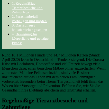
Regelmäßige
Tierarztbesuche und
Zahnpflege
Parasitenbefall
vorbeugen und impfen
Das Zuhause
haustiersicher gestalten
Bewegung für
körperliche und geistige
Fitness
Rund 10,1 Millionen Hunde und 14,7 Millionen Katzen (Stand:
April 2020) leben in Deutschland – Tendenz steigend. Die Corona-
Krise mit Lockdown, Homeoffice und viel Freizeit bewegt viele
Menschen dazu, einen tierischen Mitbewohner anzuschaffen. Wenn
zum ersten Mal eine Fellnase einzieht, sind viele Besitzer
unzureichend auf das Leben mit dem neuen Familienmitglied
vorbereitet. Besonders beim Thema Tiergesundheit fehlt ihnen das
Wissen über Vorsorge und Prävention. Erfahren Sie, wie Sie die
Gesundheit Ihres Lieblings absichern und langfristig erhalten.
Regelmäßige Tierarztbesuche und
Zahnpflege