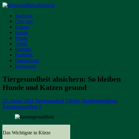
Startseite
Über uns
Katzen
Hunde
Pferde
Vögel
Hamster
Reptilien
Datenschutz
Impressum
Tiergesundheit absichern: So bleiben
Hunde und Katzen gesund
25. Januar 2021
Tiergesundheit
Allerlei
,
Hundegesundheit
,
Katzengesundheit
0
Das Wichtigste in Kürze