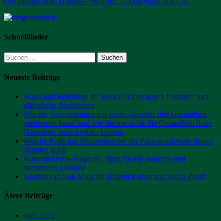
Gesundheit eines Hundes – Würmer, Übergewicht und Co.!
Schnellfinder
Suchen
nach:
Neueste Beiträge
Haut- und Fellpflege für Hunde: Tipps gegen Parasiten und
allergische Reaktionen
Wie die Verbundenheit mit Ihrem Haustier Ihre Gesundheit
verbessern kann: und wie Sie etwas für die Gesundheit Ihres
Haustieres zurückgeben können
Welche Rolle das Mikrobiom bei der Parasitenabwehr deines
Hundes spielt
Katzentoiletten-Hygiene: Tipps für ein sauberes und
stressfreies Zuhause
Kratztonnen: ein Muss für Katzenbesitzer mit wenig Platz!
Ätere Beiträge
Juni 2025