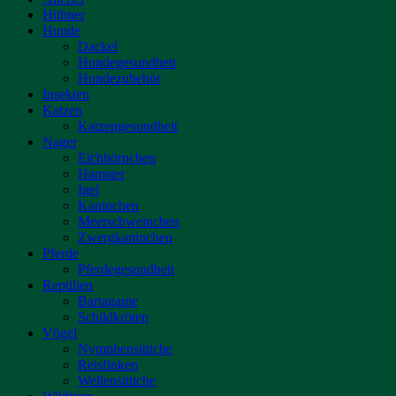
Hühner
Hunde
Dackel
Hundegesundheit
Hundezubehör
Insekten
Katzen
Katzengesundheit
Nager
Eichhörnchen
Hamster
Igel
Kaninchen
Meerschweinchen
Zwergkaninchen
Pferde
Pferdegesundheit
Reptilien
Bartagame
Schildkröten
Vögel
Nymphensittiche
Reisfinken
Wellensittiche