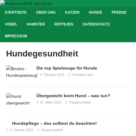
STARTSEITE
ÜBER UNS
KATZEN
HUNDE
PFERDE
VÖGEL
HAMSTER
REPTILIEN
DATENSCHUTZ
IMPRESSUM
Hundegesundheit
Die top Spielzeuge für Hunde
4. Oktober 2023
Christian Luke
Übergewicht beim Hund – was tun?
27. März 2023
Tiergesundheit
Hundepflege – das solltest du beachten!
3. Februar 2023
Tiergesundheit