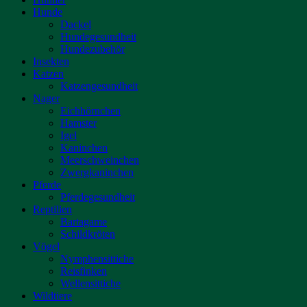
Hunde
Dackel
Hundegesundheit
Hundezubehör
Insekten
Katzen
Katzengesundheit
Nager
Eichhörnchen
Hamster
Igel
Kaninchen
Meerschweinchen
Zwergkaninchen
Pferde
Pferdegesundheit
Reptilien
Bartagame
Schildkröten
Vögel
Nymphensittiche
Reisfinken
Wellensittiche
Wildtiere