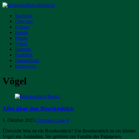
Startseite
Über uns
Katzen
Hunde
Pferde
Vögel
Hamster
Reptilien
Datenschutz
Impressum
Vögel
Alles über den Bourkesittich
1. Oktober 2023
Christian Luke
0
Übersicht Was ist ein Bourkesittich? Ein Bourkesittich ist ein kleiner
Vogel aus Australien. Sie gehören zur Familie der Papageien.