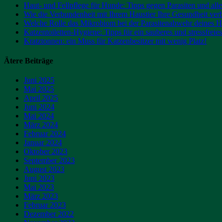
Haut- und Fellpflege für Hunde: Tipps gegen Parasiten und all
Wie die Verbundenheit mit Ihrem Haustier Ihre Gesundheit ver
Welche Rolle das Mikrobiom bei der Parasitenabwehr deines H
Katzentoiletten-Hygiene: Tipps für ein sauberes und stressfrei
Kratztonnen: ein Muss für Katzenbesitzer mit wenig Platz!
Ätere Beiträge
Juni 2025
Mai 2025
April 2025
Juni 2024
Mai 2024
März 2024
Februar 2024
Januar 2024
Oktober 2023
September 2023
August 2023
Juni 2023
Mai 2023
März 2023
Februar 2023
Dezember 2022