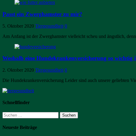
Passt ein Zwerghamster zu mir?
5. Oktober 2020
Tiergesundheit
0
Am Anfang ist der Zwerghamster vielleicht scheu und ängstlich, den
Weshalb eine Hundekrankenversicherung so wichtig i
2. Oktober 2020
Tiergesundheit
0
Die Hundekrankenversicherung Leider sind auch unsere geliebten Vier
Schnellfinder
Suchen
nach:
Neueste Beiträge