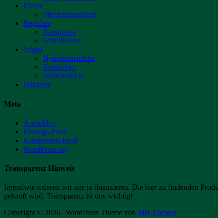
Pferde
Pferdegesundheit
Reptilien
Bartagame
Schildkröten
Vögel
Nymphensittiche
Reisfinken
Wellensittiche
Wildtiere
Meta
Anmelden
Eintrags-Feed
Kommentar-Feed
WordPress.org
Transparenz Hinweis
Irgendwie müssen wir uns ja finanzieren. Die hier zu findenden Prod
gekauft wird. Transparenz ist uns wichtig!
Copyright © 2026 | WordPress Theme von
MH Themes