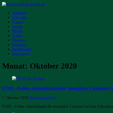
Startseite
Über uns
Katzen
Hunde
Pferde
Vögel
Hamster
Reptilien
Datenschutz
Impressum
Monat:
Oktober 2020
FORL (Feline odontoklastische resorptive Läsionen) 
7. Oktober 2020
Tiergesundheit
0
FORL, Feline odontoklastische resorptive Läsionen ist eine Erkrankun