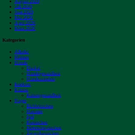
August 2020
Juli 2020
Juni 2020
Mai 2020
April 2020
März 2020
Kategorien
Allerlei
Hühner
Hunde
Dackel
Hundegesundheit
Hundezubehör
Insekten
Katzen
Katzengesundheit
Nager
Eichhörnchen
Hamster
Igel
Kaninchen
Meerschweinchen
Zwergkaninchen