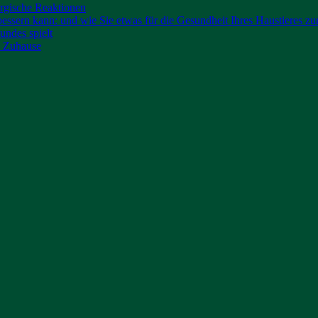
ergische Reaktionen
bessern kann: und wie Sie etwas für die Gesundheit Ihres Haustieres 
undes spielt
es Zuhause