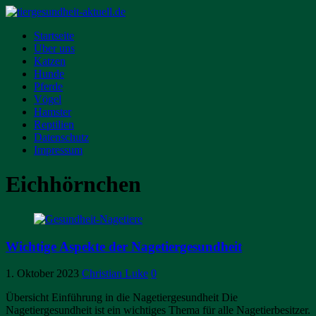
Startseite
Über uns
Katzen
Hunde
Pferde
Vögel
Hamster
Reptilien
Datenschutz
Impressum
Eichhörnchen
Wichtige Aspekte der Nagetiergesundheit
1. Oktober 2023
Christian Luke
0
Übersicht Einführung in die Nagetiergesundheit Die
Nagetiergesundheit ist ein wichtiges Thema für alle Nagetierbesitzer.