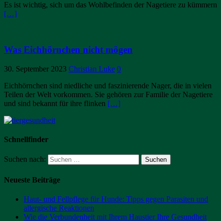
Es ist wichtig, sich um das Wohlbefinden der Nagetiere zu kümmern
[…]
Was Eichhörnchen nicht mögen
30. September 2023
Christian Luke
0
Eichhörnchen sind niedliche und faszinierende Nager, die in vielen
Teilen der Welt vorkommen. Sie gehören zur Familie der Nagetiere
und sind bekannt für ihre flinken
[…]
Schnellfinder
Suchen nach:
Neueste Beiträge
Haut- und Fellpflege für Hunde: Tipps gegen Parasiten und
allergische Reaktionen
Wie die Verbundenheit mit Ihrem Haustier Ihre Gesundheit