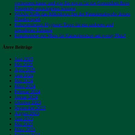
verbessern kann: und wie Sie etwas für die Gesundheit Ihres
Haustieres zurückgeben können
Welche Rolle das Mikrobiom bei der Parasitenabwehr deines
Hundes spielt
Katzentoiletten-Hygiene: Tipps für ein sauberes und
stressfreies Zuhause
Kratztonnen: ein Muss für Katzenbesitzer mit wenig Platz!
Ätere Beiträge
Juni 2025
Mai 2025
April 2025
Juni 2024
Mai 2024
März 2024
Februar 2024
Januar 2024
Oktober 2023
September 2023
August 2023
Juni 2023
Mai 2023
März 2023
Februar 2023