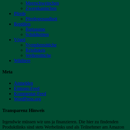
Meerschweinchen
Zwergkaninchen
Pferde
Pferdegesundheit
Reptilien
Bartagame
Schildkröten
Vögel
Nymphensittiche
Reisfinken
Wellensittiche
Wildtiere
Meta
Anmelden
Eintrags-Feed
Kommentar-Feed
WordPress.org
Transparenz Hinweis
Irgendwie müssen wir uns ja finanzieren. Die hier zu findenden
Produktlinks sind stets Werbelinks und als Teilnehmer am Amazon