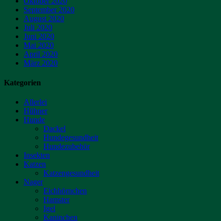
Oktober 2020
September 2020
August 2020
Juli 2020
Juni 2020
Mai 2020
April 2020
März 2020
Kategorien
Allerlei
Hühner
Hunde
Dackel
Hundegesundheit
Hundezubehör
Insekten
Katzen
Katzengesundheit
Nager
Eichhörnchen
Hamster
Igel
Kaninchen