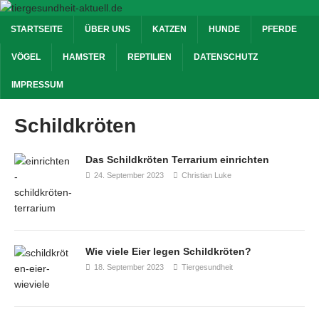
STARTSEITE
ÜBER UNS
KATZEN
HUNDE
PFERDE
VÖGEL
HAMSTER
REPTILIEN
DATENSCHUTZ
IMPRESSUM
Schildkröten
Das Schildkröten Terrarium einrichten
24. September 2023
Christian Luke
Wie viele Eier legen Schildkröten?
18. September 2023
Tiergesundheit