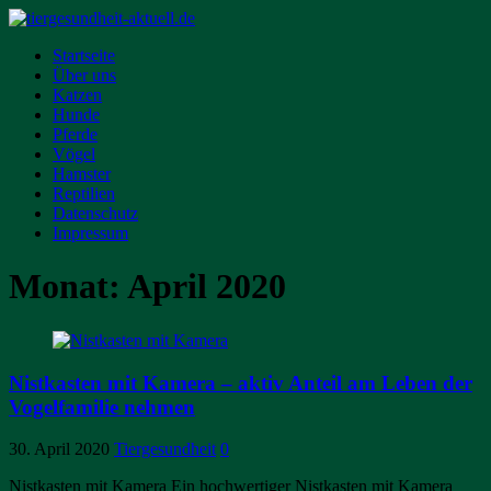
Startseite
Über uns
Katzen
Hunde
Pferde
Vögel
Hamster
Reptilien
Datenschutz
Impressum
Monat:
April 2020
Nistkasten mit Kamera – aktiv Anteil am Leben der
Vogelfamilie nehmen
30. April 2020
Tiergesundheit
0
Nistkasten mit Kamera Ein hochwertiger Nistkasten mit Kamera