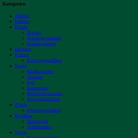
Kategorien
Allerlei
Hühner
Hunde
Dackel
Hundegesundheit
Hundezubehör
Insekten
Katzen
Katzengesundheit
Nager
Eichhörnchen
Hamster
Igel
Kaninchen
Meerschweinchen
Zwergkaninchen
Pferde
Pferdegesundheit
Reptilien
Bartagame
Schildkröten
Vögel
Nymphensittiche