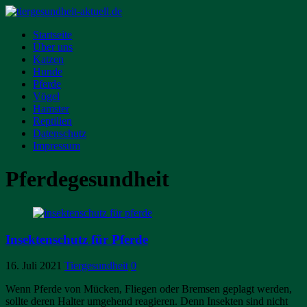
Startseite
Über uns
Katzen
Hunde
Pferde
Vögel
Hamster
Reptilien
Datenschutz
Impressum
Pferdegesundheit
Insektenschutz für Pferde
16. Juli 2021
Tiergesundheit
0
Wenn Pferde von Mücken, Fliegen oder Bremsen geplagt werden,
sollte deren Halter umgehend reagieren. Denn Insekten sind nicht