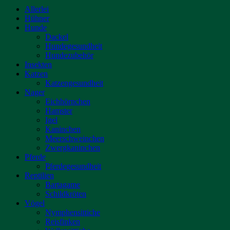
Allerlei
Hühner
Hunde
Dackel
Hundegesundheit
Hundezubehör
Insekten
Katzen
Katzengesundheit
Nager
Eichhörnchen
Hamster
Igel
Kaninchen
Meerschweinchen
Zwergkaninchen
Pferde
Pferdegesundheit
Reptilien
Bartagame
Schildkröten
Vögel
Nymphensittiche
Reisfinken