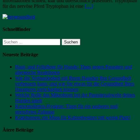
Informationen schnell, klar und übersichtlich präsentiert. Tryptophan
für das nervöse Pferd Tryptophan ist eine
[…]
Schnellfinder
Suchen
nach:
Neueste Beiträge
Haut- und Fellpflege für Hunde: Tipps gegen Parasiten und
allergische Reaktionen
Wie die Verbundenheit mit Ihrem Haustier Ihre Gesundheit
verbessern kann: und wie Sie etwas für die Gesundheit Ihres
Haustieres zurückgeben können
Welche Rolle das Mikrobiom bei der Parasitenabwehr deines
Hundes spielt
Katzentoiletten-Hygiene: Tipps für ein sauberes und
stressfreies Zuhause
Kratztonnen: ein Muss für Katzenbesitzer mit wenig Platz!
Ätere Beiträge