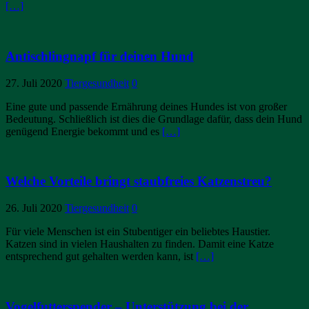
[…]
Antischlingnapf für deinen Hund
27. Juli 2020
Tiergesundheit
0
Eine gute und passende Ernährung deines Hundes ist von großer
Bedeutung. Schließlich ist dies die Grundlage dafür, dass dein Hund
genügend Energie bekommt und es
[…]
Welche Vorteile bringt staubfreies Katzenstreu?
26. Juli 2020
Tiergesundheit
0
Für viele Menschen ist ein Stubentiger ein beliebtes Haustier.
Katzen sind in vielen Haushalten zu finden. Damit eine Katze
entsprechend gut gehalten werden kann, ist
[…]
Vogelfutterspender – Unterstützung bei der