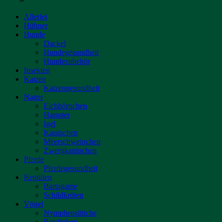
Allerlei
Hühner
Hunde
Dackel
Hundegesundheit
Hundezubehör
Insekten
Katzen
Katzengesundheit
Nager
Eichhörnchen
Hamster
Igel
Kaninchen
Meerschweinchen
Zwergkaninchen
Pferde
Pferdegesundheit
Reptilien
Bartagame
Schildkröten
Vögel
Nymphensittiche
Reisfinken