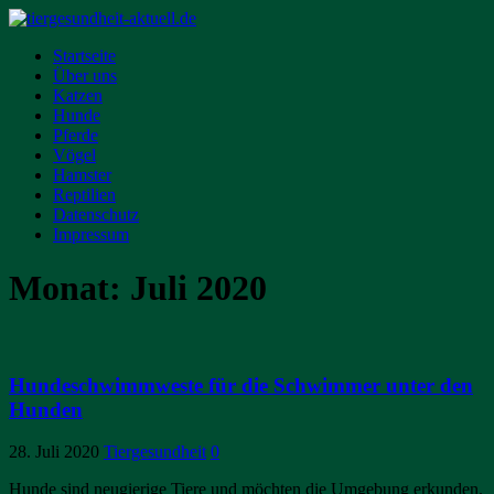
Startseite
Über uns
Katzen
Hunde
Pferde
Vögel
Hamster
Reptilien
Datenschutz
Impressum
Monat:
Juli 2020
Hundeschwimmweste für die Schwimmer unter den
Hunden
28. Juli 2020
Tiergesundheit
0
Hunde sind neugierige Tiere und möchten die Umgebung erkunden.