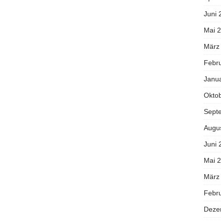
Juni 
Mai 
März
Febr
Janu
Okto
Sept
Augu
Juni 
Mai 
März
Febr
Deze