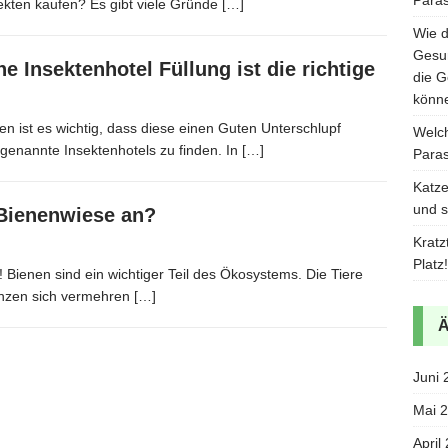
ekten kaufen? Es gibt viele Gründe
[…]
Wie d
Gesun
e Insektenhotel Füllung ist die richtige
die G
könn
en ist es wichtig, dass diese einen Guten Unterschlupf
Welch
genannte Insektenhotels zu finden. In
[…]
Paras
Katze
und s
 Bienenwiese an?
Kratz
Platz!
 Bienen sind ein wichtiger Teil des Ökosystems. Die Tiere
lanzen sich vermehren
[…]
Juni 
Mai 
April