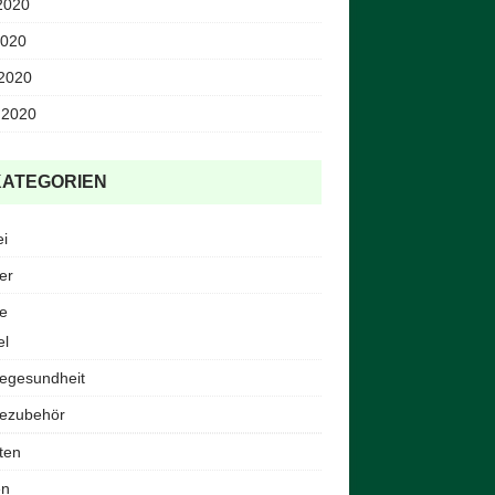
2020
2020
 2020
 2020
KATEGORIEN
ei
er
e
el
egesundheit
ezubehör
ten
en