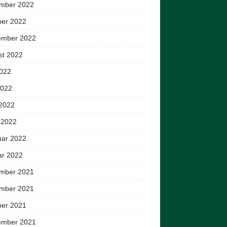
mber 2022
ber 2022
ember 2022
st 2022
2022
2022
 2022
 2022
uar 2022
ar 2022
mber 2021
mber 2021
ber 2021
ember 2021