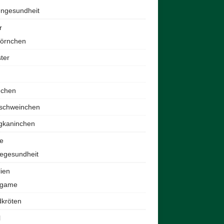
engesundheit
r
hörnchen
ter
nchen
schweinchen
gkaninchen
e
egesundheit
lien
agame
dkröten
l