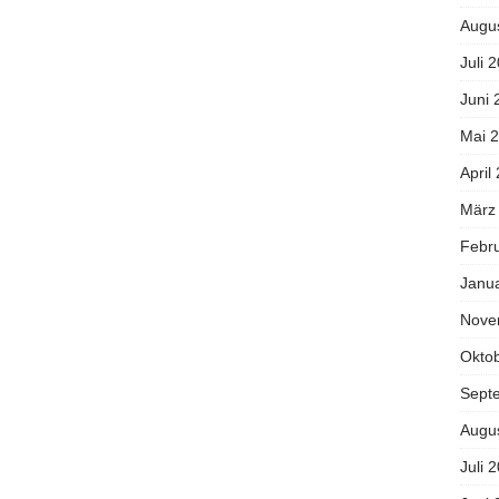
Augu
Juli 
Juni 
Mai 
April
März
Febr
Janu
Nove
Okto
Sept
Augu
Juli 