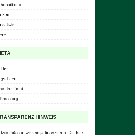
ensittiche
inken
nsittiche
iere
META
lden
ags-Feed
entar-Feed
Press.org
TRANSPARENZ HINWEIS
dwie müssen wir uns ja finanzieren. Die hier