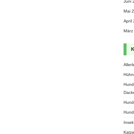
Juni 
Mai 
April
März
Allerl
Hühn
Hund
Dack
Hund
Hund
Insek
Katz