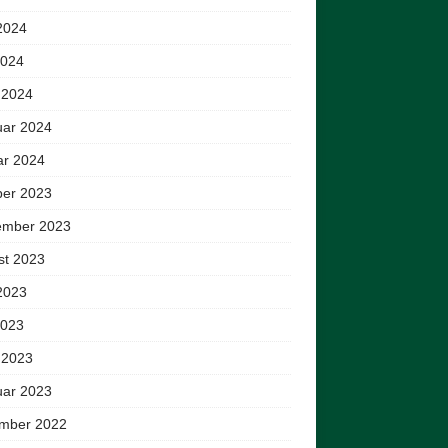
2024
2024
 2024
uar 2024
ar 2024
ber 2023
ember 2023
st 2023
2023
2023
 2023
uar 2023
mber 2022