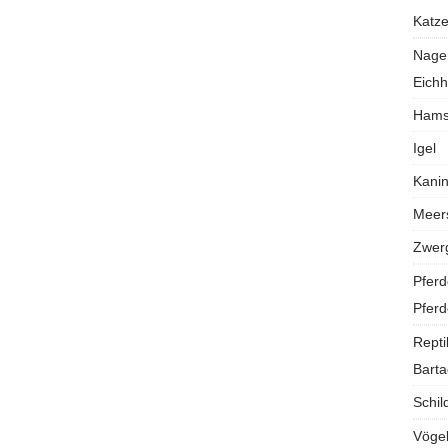
Katz
Nage
Eich
Hams
Igel
Kani
Meer
Zwer
Pferd
Pferd
Repti
Bart
Schil
Vöge