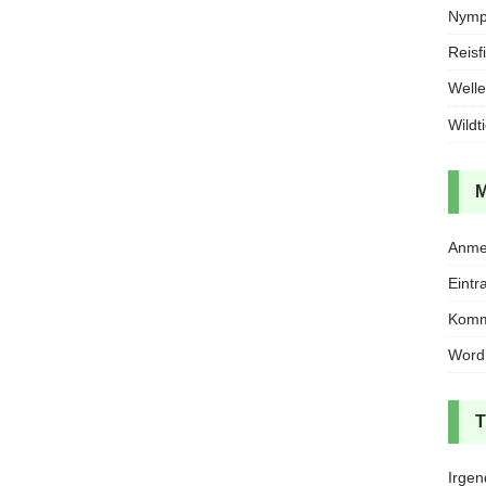
Nymph
Reisf
Welle
Wildt
Anme
Eintr
Komm
Word
Irgen