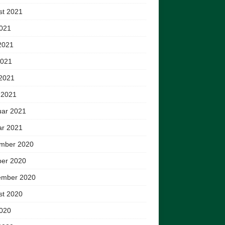
st 2021
2021
2021
2021
 2021
 2021
uar 2021
ar 2021
mber 2020
ber 2020
ember 2020
st 2020
2020