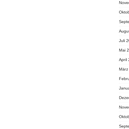
Nove
Okto
Sept
Augu
Juli 
Mai 
April
März
Febr
Janu
Deze
Nove
Okto
Sept