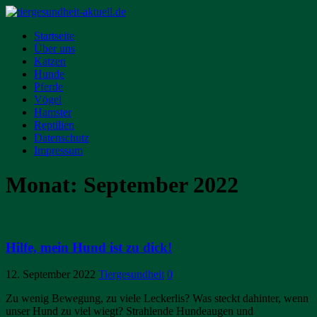
Startseite
Über uns
Katzen
Hunde
Pferde
Vögel
Hamster
Reptilien
Datenschutz
Impressum
Monat:
September 2022
Hilfe, mein Hund ist zu dick!
12. September 2022
Tiergesundheit
0
Zu wenig Bewegung, zu viele Leckerlis? Was steckt dahinter, wenn
unser Hund zu viel wiegt? Strahlende Hundeaugen und