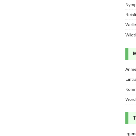
Nymph
Reisf
Welle
Wildt
Anme
Eintr
Komm
Word
Irgen