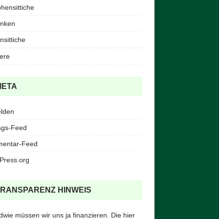
ensittiche
inken
nsittiche
iere
META
lden
ags-Feed
entar-Feed
Press.org
TRANSPARENZ HINWEIS
dwie müssen wir uns ja finanzieren. Die hier