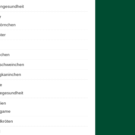
engesundheit
r
hörnchen
ter
nchen
schweinchen
gkaninchen
e
egesundheit
lien
agame
dkröten
l