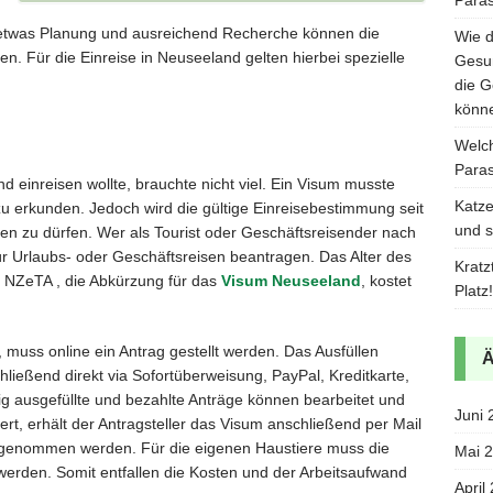
 etwas Planung und ausreichend Recherche können die
Wie d
en. Für die Einreise in Neuseeland gelten hierbei spezielle
Gesun
die G
könn
Welch
Paras
einreisen wollte, brauchte nicht viel. Ein Visum musste
Katze
zu erkunden. Jedoch wird die gültige Einreisebestimmung seit
und s
en zu dürfen. Wer als Tourist oder Geschäftsreisender nach
r Urlaubs- oder Geschäftsreisen beantragen. Das Alter des
Kratz
e NZeTA , die Abkürzung für das
Visum Neuseeland
, kostet
Platz!
muss online ein Antrag gestellt werden. Das Ausfüllen
ließend direkt via Sofortüberweisung, PayPal, Kreditkarte,
g ausgefüllte und bezahlte Anträge können bearbeitet und
Juni 
, erhält der Antragsteller das Visum anschließend per Mail
tgenommen werden. Für die eigenen Haustiere muss die
Mai 
erden. Somit entfallen die Kosten und der Arbeitsaufwand
April