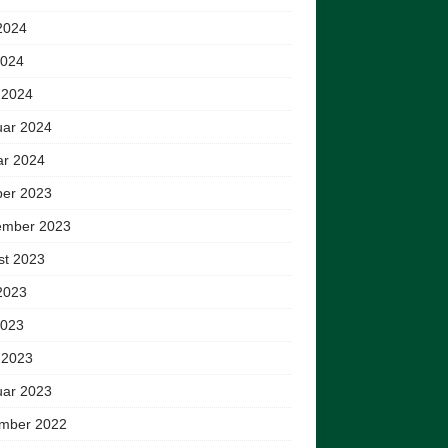
2024
2024
 2024
uar 2024
ar 2024
ber 2023
ember 2023
st 2023
2023
2023
 2023
uar 2023
mber 2022