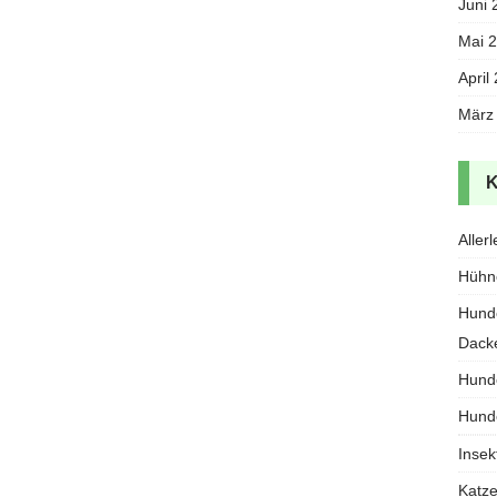
Juni 
Mai 
April
März
Allerl
Hühn
Hund
Dack
Hund
Hund
Insek
Katz