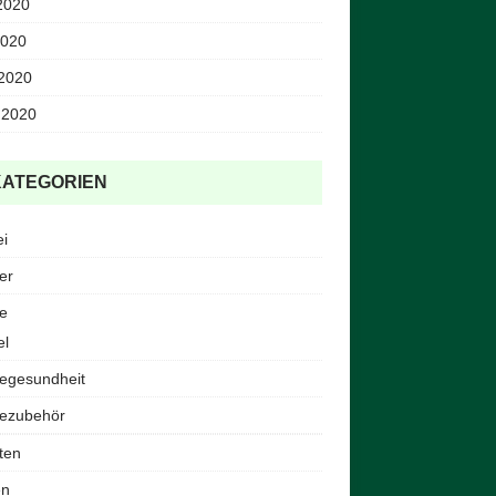
2020
2020
 2020
 2020
KATEGORIEN
ei
er
e
el
egesundheit
ezubehör
ten
en