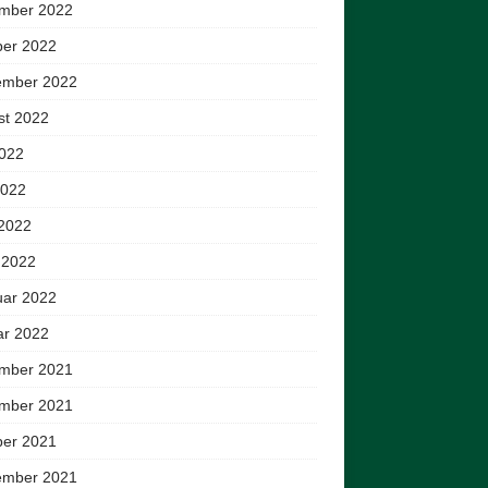
mber 2022
ber 2022
ember 2022
st 2022
2022
2022
 2022
 2022
uar 2022
ar 2022
mber 2021
mber 2021
ber 2021
ember 2021