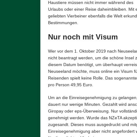
Haustiere müssen nicht immer während des
Urlaubs oder einer Reise daheimbleiben. Mit
geliebten Vierbeiner ebenfalls die Welt erkund
Bestimmungen.
Nur noch mit Visum
Wer vor dem 1. Oktober 2019 nach Neuseeland 
nicht beantragt werden, um die schöne Insel 
diesem Datum benötigt, um überhaupt verreis
Neuseeland möchte, muss online ein Visum fü
Reisenden spielt keine Rolle. Das sogenannt
pro Person 49,95 Euro.
Um an die Einreisegenehmigung zu gelangen, 
dauert nur wenige Minuten. Gezahlt wird ansch
Giropay oder eps-Überweisung. Nur vollständi
genehmigt werden. Wurde das NZeTA akzeptiert
zugesandt. Dieses muss ausgedruckt und mi
Einreisegenehmigung aber nicht angefordert w