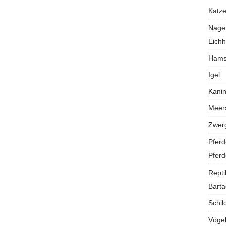
Katz
Nage
Eich
Hams
Igel
Kani
Meer
Zwer
Pferd
Pferd
Repti
Bart
Schil
Vöge