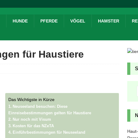
HUNDE
PFERDE
VÖGEL
HAMSTER
RE
gen für Haustiere
Das Wichtigste in Kürze
Neuseeland besuchen: Diese
Einreisebestimmungen gelten für Haustiere
Nur noch mit Visum
Kosten für das NZeTA
Haut-
Einführbestimmungen für Neuseeland
Paras