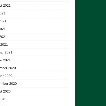
st 2021
2021
2021
2021
 2021
 2021
uar 2021
ar 2021
mber 2020
ber 2020
ember 2020
st 2020
2020