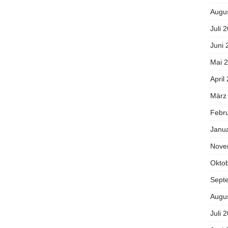
Augu
Juli 
Juni 
Mai 
April
März
Febr
Janu
Nove
Okto
Sept
Augu
Juli 