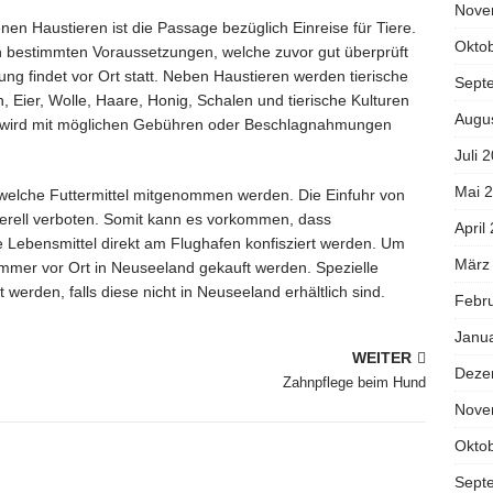
Nove
nen Haustieren ist die Passage bezüglich Einreise für Tiere.
Okto
gen bestimmten Voraussetzungen, welche zuvor gut überprüft
g findet vor Ort statt. Neben Haustieren werden tierische
Sept
 Eier, Wolle, Haare, Honig, Schalen und tierische Kulturen
Augu
ßt, wird mit möglichen Gebühren oder Beschlagnahmungen
Juli 
Mai 
, welche Futtermittel mitgenommen werden. Die Einfuhr von
nerell verboten. Somit kann es vorkommen, dass
April
e Lebensmittel direkt am Flughafen konfisziert werden. Um
März
 immer vor Ort in Neuseeland gekauft werden. Spezielle
 werden, falls diese nicht in Neuseeland erhältlich sind.
Febr
Janu
WEITER
Deze
Zahnpflege beim Hund
Nove
Okto
Sept