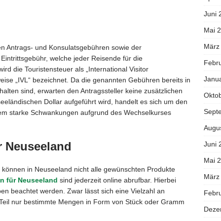
Juni 
Mai 
März
en Antrags- und Konsulatsgebühren sowie der
Eintrittsgebühr, welche jeder Reisende für die
Febr
rd die Touristensteuer als „International Visitor
Janu
ise „IVL“ bezeichnet. Da die genannten Gebühren bereits in
alten sind, erwarten den Antragssteller keine zusätzlichen
Okto
eeländischen Dollar aufgeführt wird, handelt es sich um den
Sept
allem starke Schwankungen aufgrund des Wechselkurses
Augu
r Neuseeland
Juni 
Mai 
lt können in Neuseeland nicht alle gewünschten Produkte
März
n für Neuseeland
sind jederzeit online abrufbar. Hierbei
en beachtet werden. Zwar lässt sich eine Vielzahl an
Febr
 Teil nur bestimmte Mengen in Form von Stück oder Gramm
Deze