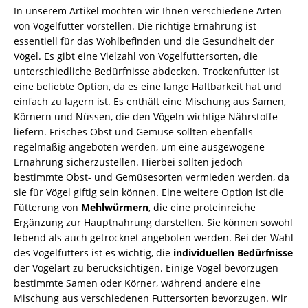
In unserem Artikel möchten wir Ihnen verschiedene Arten
von Vogelfutter vorstellen. Die richtige Ernährung ist
essentiell für das Wohlbefinden und die Gesundheit der
Vögel. Es gibt eine Vielzahl von Vogelfuttersorten, die
unterschiedliche Bedürfnisse abdecken. Trockenfutter ist
eine beliebte Option, da es eine lange Haltbarkeit hat und
einfach zu lagern ist. Es enthält eine Mischung aus Samen,
Körnern und Nüssen, die den Vögeln wichtige Nährstoffe
liefern. Frisches Obst und Gemüse sollten ebenfalls
regelmäßig angeboten werden, um eine ausgewogene
Ernährung sicherzustellen. Hierbei sollten jedoch
bestimmte Obst- und Gemüsesorten vermieden werden, da
sie für Vögel giftig sein können. Eine weitere Option ist die
Fütterung von
Mehlwürmern
, die eine proteinreiche
Ergänzung zur Hauptnahrung darstellen. Sie können sowohl
lebend als auch getrocknet angeboten werden. Bei der Wahl
des Vogelfutters ist es wichtig, die
individuellen Bedürfnisse
der Vogelart zu berücksichtigen. Einige Vögel bevorzugen
bestimmte Samen oder Körner, während andere eine
Mischung aus verschiedenen Futtersorten bevorzugen. Wir