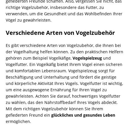
gefiederten Freunde schaffen. Also, vergessen Sie nicht, das
richtige Vogelzubehör, insbesondere das Futter, zu
verwenden, um die Gesundheit und das Wohlbefinden Ihrer
Vögel zu gewährleisten.
Verschiedene Arten von Vogelzubehör
Es gibt verschiedene Arten von Vogelzubehör, die Ihnen bei
der Vogelhaltung helfen können. Zu den praktischen Helfern
gehören zum Beispiel Vogelkäfige,
Vogelspielzeug
und
Vogelfutter. Ein Vogelkäfig bietet Ihrem Vogel einen sicheren
und komfortablen Lebensraum. Vogelspielzeug sorgt für
Beschäftigung und Unterhaltung und fördert die geistige
und körperliche Aktivität Ihres Vogels. Vogelfutter ist wichtig,
um eine ausgewogene Ernährung für Ihren Vogel zu
gewährleisten. Achten Sie darauf, hochwertiges Vogelfutter
zu wählen, das den Nährstoffbedarf Ihres Vogels abdeckt.
Mit dem richtigen Vogelzubehör können Sie Ihrem
gefiederten Freund ein
glückliches und gesundes Leben
ermöglichen.