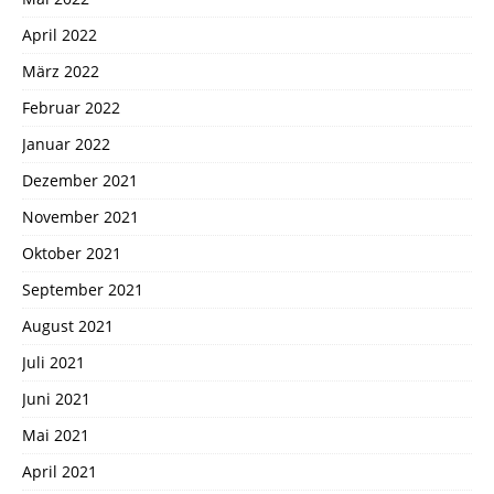
April 2022
März 2022
Februar 2022
Januar 2022
Dezember 2021
November 2021
Oktober 2021
September 2021
August 2021
Juli 2021
Juni 2021
Mai 2021
April 2021