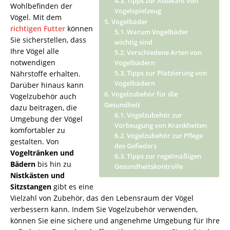
Tipps zur Auswahl von
Wohlbefinden der
Vogelspielzeug
Vögel. Mit dem
Vogelbäder
richtigen Futter
können
Warum Vogelbäder
Sie sicherstellen, dass
wichtig sind
Ihre Vögel alle
Verschiedene Arten von
notwendigen
Vogelbädern
Nährstoffe erhalten.
Tipps zur Platzierung von
Vogelbädern
Darüber hinaus kann
Vogelzubehör für die
Vogelzubehör auch
Gesundheit
dazu beitragen, die
Vogelzubehör zur
Umgebung der Vögel
Vorbeugung von Krankheiten
komfortabler zu
Vogelzubehör zur Pflege
gestalten. Von
des Gefieders
Vogeltränken und
Tipps zur regelmäßigen
Bädern
bis hin zu
Gesundheitskontrolle
Nistkästen und
Sitzstangen
gibt es eine
Vielzahl von Zubehör, das den Lebensraum der Vögel
verbessern kann. Indem Sie Vogelzubehör verwenden,
können Sie eine sichere und angenehme Umgebung für Ihre