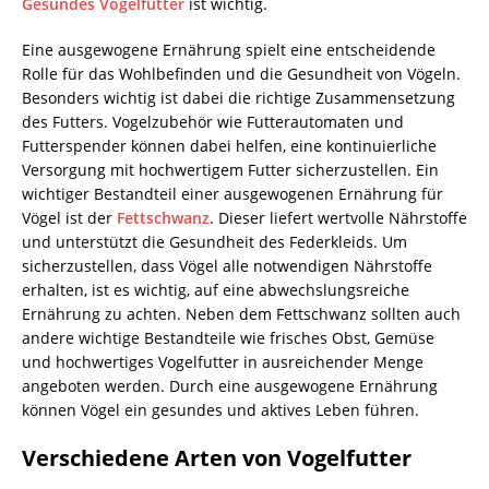
Gesundes Vogelfutter
ist wichtig.
Eine ausgewogene Ernährung spielt eine entscheidende
Rolle für das Wohlbefinden und die Gesundheit von Vögeln.
Besonders wichtig ist dabei die richtige Zusammensetzung
des Futters. Vogelzubehör wie Futterautomaten und
Futterspender können dabei helfen, eine kontinuierliche
Versorgung mit hochwertigem Futter sicherzustellen. Ein
wichtiger Bestandteil einer ausgewogenen Ernährung für
Vögel ist der
Fettschwanz
. Dieser liefert wertvolle Nährstoffe
und unterstützt die Gesundheit des Federkleids. Um
sicherzustellen, dass Vögel alle notwendigen Nährstoffe
erhalten, ist es wichtig, auf eine abwechslungsreiche
Ernährung zu achten. Neben dem Fettschwanz sollten auch
andere wichtige Bestandteile wie frisches Obst, Gemüse
und hochwertiges Vogelfutter in ausreichender Menge
angeboten werden. Durch eine ausgewogene Ernährung
können Vögel ein gesundes und aktives Leben führen.
Verschiedene Arten von Vogelfutter