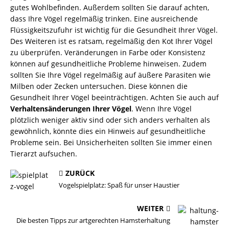
gutes Wohlbefinden. Außerdem sollten Sie darauf achten,
dass Ihre Vögel regelmäßig trinken. Eine ausreichende
Flüssigkeitszufuhr ist wichtig für die Gesundheit Ihrer Vögel.
Des Weiteren ist es ratsam, regelmäßig den Kot Ihrer Vögel
zu überprüfen. Veränderungen in Farbe oder Konsistenz
können auf gesundheitliche Probleme hinweisen. Zudem
sollten Sie Ihre Vögel regelmäßig auf äußere Parasiten wie
Milben oder Zecken untersuchen. Diese können die
Gesundheit Ihrer Vögel beeinträchtigen. Achten Sie auch auf
Verhaltensänderungen Ihrer Vögel
. Wenn Ihre Vögel
plötzlich weniger aktiv sind oder sich anders verhalten als
gewöhnlich, könnte dies ein Hinweis auf gesundheitliche
Probleme sein. Bei Unsicherheiten sollten Sie immer einen
Tierarzt aufsuchen.
ZURÜCK
Vogelspielplatz: Spaß für unser Haustier
WEITER
Die besten Tipps zur artgerechten Hamsterhaltung