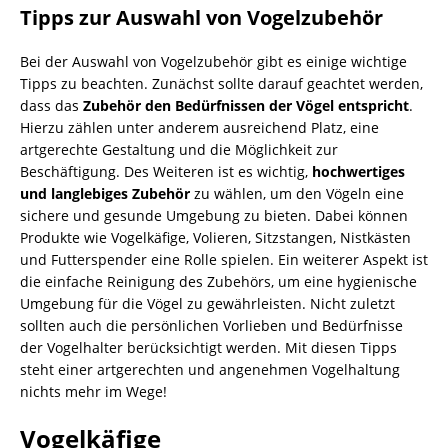
Tipps zur Auswahl von Vogelzubehör
Bei der Auswahl von Vogelzubehör gibt es einige wichtige
Tipps zu beachten. Zunächst sollte darauf geachtet werden,
dass das
Zubehör den Bedürfnissen der Vögel entspricht
.
Hierzu zählen unter anderem ausreichend Platz, eine
artgerechte Gestaltung und die Möglichkeit zur
Beschäftigung. Des Weiteren ist es wichtig,
hochwertiges
und langlebiges Zubehör
zu wählen, um den Vögeln eine
sichere und gesunde Umgebung zu bieten. Dabei können
Produkte wie Vogelkäfige, Volieren, Sitzstangen, Nistkästen
und Futterspender eine Rolle spielen. Ein weiterer Aspekt ist
die einfache Reinigung des Zubehörs, um eine hygienische
Umgebung für die Vögel zu gewährleisten. Nicht zuletzt
sollten auch die persönlichen Vorlieben und Bedürfnisse
der Vogelhalter berücksichtigt werden. Mit diesen Tipps
steht einer artgerechten und angenehmen Vogelhaltung
nichts mehr im Wege!
Vogelkäfige