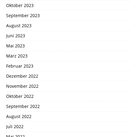
Oktober 2023
September 2023
August 2023
Juni 2023
Mai 2023
März 2023
Februar 2023
Dezember 2022
November 2022
Oktober 2022
September 2022
August 2022
Juli 2022
Mai 2022