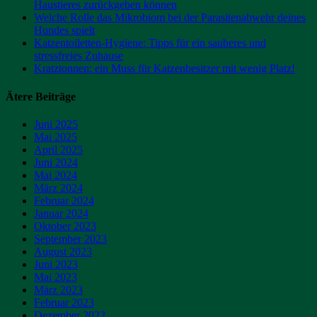
Haustieres zurückgeben können
Welche Rolle das Mikrobiom bei der Parasitenabwehr deines
Hundes spielt
Katzentoiletten-Hygiene: Tipps für ein sauberes und
stressfreies Zuhause
Kratztonnen: ein Muss für Katzenbesitzer mit wenig Platz!
Ätere Beiträge
Juni 2025
Mai 2025
April 2025
Juni 2024
Mai 2024
März 2024
Februar 2024
Januar 2024
Oktober 2023
September 2023
August 2023
Juni 2023
Mai 2023
März 2023
Februar 2023
Dezember 2022