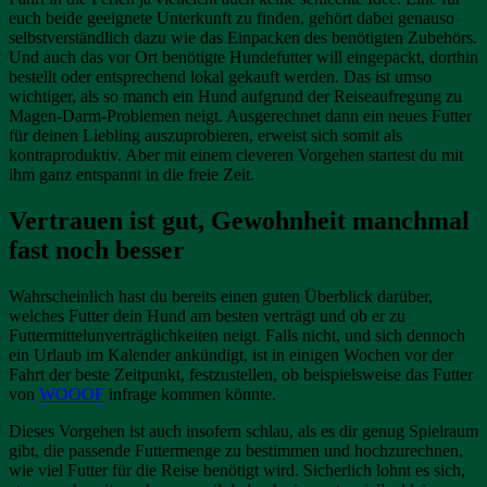
euch beide geeignete Unterkunft zu finden, gehört dabei genauso
selbstverständlich dazu wie das Einpacken des benötigten Zubehörs.
Und auch das vor Ort benötigte Hundefutter will eingepackt, dorthin
bestellt oder entsprechend lokal gekauft werden. Das ist umso
wichtiger, als so manch ein Hund aufgrund der Reiseaufregung zu
Magen-Darm-Problemen neigt. Ausgerechnet dann ein neues Futter
für deinen Liebling auszuprobieren, erweist sich somit als
kontraproduktiv. Aber mit einem cleveren Vorgehen startest du mit
ihm ganz entspannt in die freie Zeit.
Vertrauen ist gut, Gewohnheit manchmal
fast noch besser
Wahrscheinlich hast du bereits einen guten Überblick darüber,
welches Futter dein Hund am besten verträgt und ob er zu
Futtermittelunverträglichkeiten neigt. Falls nicht, und sich dennoch
ein Urlaub im Kalender ankündigt, ist in einigen Wochen vor der
Fahrt der beste Zeitpunkt, festzustellen, ob beispielsweise das Futter
von
WOOOF
infrage kommen könnte.
Dieses Vorgehen ist auch insofern schlau, als es dir genug Spielraum
gibt, die passende Futtermenge zu bestimmen und hochzurechnen,
wie viel Futter für die Reise benötigt wird. Sicherlich lohnt es sich,