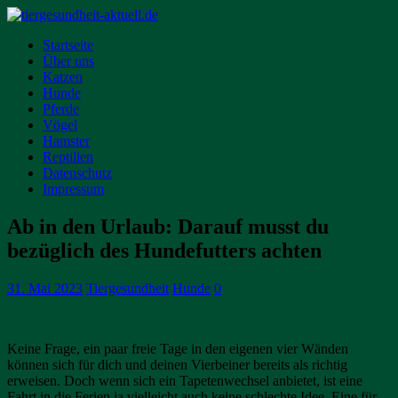
Startseite
Über uns
Katzen
Hunde
Pferde
Vögel
Hamster
Reptilien
Datenschutz
Impressum
Ab in den Urlaub: Darauf musst du
bezüglich des Hundefutters achten
31. Mai 2023
Tiergesundheit
Hunde
0
Keine Frage, ein paar freie Tage in den eigenen vier Wänden
können sich für dich und deinen Vierbeiner bereits als richtig
erweisen. Doch wenn sich ein Tapetenwechsel anbietet, ist eine
Fahrt in die Ferien ja vielleicht auch keine schlechte Idee. Eine für