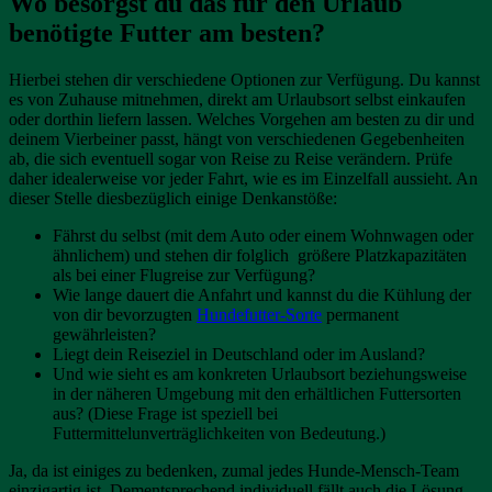
Wo besorgst du das für den Urlaub
benötigte Futter am besten?
Hierbei stehen dir verschiedene Optionen zur Verfügung. Du kannst
es von Zuhause mitnehmen, direkt am Urlaubsort selbst einkaufen
oder dorthin liefern lassen. Welches Vorgehen am besten zu dir und
deinem Vierbeiner passt, hängt von verschiedenen Gegebenheiten
ab, die sich eventuell sogar von Reise zu Reise verändern. Prüfe
daher idealerweise vor jeder Fahrt, wie es im Einzelfall aussieht. An
dieser Stelle diesbezüglich einige Denkanstöße:
Fährst du selbst (mit dem Auto oder einem Wohnwagen oder
ähnlichem) und stehen dir folglich größere Platzkapazitäten
als bei einer Flugreise zur Verfügung?
Wie lange dauert die Anfahrt und kannst du die Kühlung der
von dir bevorzugten
Hundefutter-Sorte
permanent
gewährleisten?
Liegt dein Reiseziel in Deutschland oder im Ausland?
Und wie sieht es am konkreten Urlaubsort beziehungsweise
in der näheren Umgebung mit den erhältlichen Futtersorten
aus? (Diese Frage ist speziell bei
Futtermittelunverträglichkeiten von Bedeutung.)
Ja, da ist einiges zu bedenken, zumal jedes Hunde-Mensch-Team
einzigartig ist. Dementsprechend individuell fällt auch die Lösung