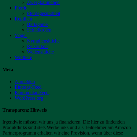
Zwergkaninchen
Pferde
Pferdegesundheit
Reptilien
Bartagame
Schildkröten
Vögel
Nymphensittiche
Reisfinken
Wellensittiche
Wildtiere
Meta
Anmelden
Eintrags-Feed
Kommentar-Feed
WordPress.org
Transparenz Hinweis
Irgendwie müssen wir uns ja finanzieren. Die hier zu findenden
Produktlinks sind stets Werbelinks und als Teilnehmer am Amazon
Partnerprogramm erhalten wir eine Provision, wenn über diese