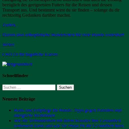
bezüglich des geeignetsten Futters für die Reisen und dessen
Transport aus. Und bestimmt wirst du sie finden – solange du dir
rechtzeitig Gedanken darüber machst.
Zurück
Darum sind orthopädische Hundebetten für viele Hunde vorteilhaft
Weiter
CBD Öl für ängstliche Katzen
Schnellfinder
Suchen
nach:
Neueste Beiträge
Haut- und Fellpflege für Hunde: Tipps gegen Parasiten und
allergische Reaktionen
Wie die Verbundenheit mit Ihrem Haustier Ihre Gesundheit
verbessern kann: und wie Sie etwas für die Gesundheit Ihres