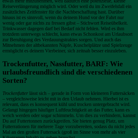
etwas mehr mitzunehmen, weil dadurch eine potenzielle, kleine
Reiseverlängerung möglich wird. Oder weil du im Zweifelsfall ein
zusätzliches Zeitfenster für die Nachbeschaffung hast. Darüber
hinaus ist es sinnvoll, wenn du deinem Hund vor der Fahrt nur
wenig oder gar nichts zu fressen gibst – Stichwort Reiseübelkeit.
Trinkwasser dagegen darf bei Bedarf nicht fehlen. Wird es ihm
trotzdem unterwegs schlecht, kann etwas Schonkost am Urlaubsort
zur Beruhigung des Verdauungstraktes sorgen. Und auch das
Mitnehmen der altbekannten Näpfe, Kuschelplätze und Spielzeuge
ermöglicht es deinem Vierbeiner, sich zeitnah besser einzuleben.
Trockenfutter, Nassfutter, BARF: Wie
urlaubsfreundlich sind die verschiedenen
Sorten?
Trockenfutter
lässt sich – gerade in Form von kleineren Futtersäcken
– vergleichsweise leicht mit in den Urlaub nehmen. Hierbei ist es
relevant, dass es konsequent kühl und trocken untergebracht wird.
Gelangt hingegen häufiger Luftfeuchtigkeit an das Futter, kann es
weich werden oder sogar schimmeln. Um dies zu verhindern, kannst
Du auf Futtertonnen zurückgreifen. Sie bieten genug Platz, um
Futterrationen für mehrere Tage vorzubereiten, sodass du nicht jedes
Mal an den großen Futtersack (groß im Sinne von mehr als vier
Kilogramm Inhalt) zu gehen brauchst.