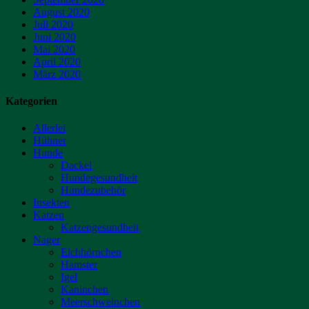
August 2020
Juli 2020
Juni 2020
Mai 2020
April 2020
März 2020
Kategorien
Allerlei
Hühner
Hunde
Dackel
Hundegesundheit
Hundezubehör
Insekten
Katzen
Katzengesundheit
Nager
Eichhörnchen
Hamster
Igel
Kaninchen
Meerschweinchen