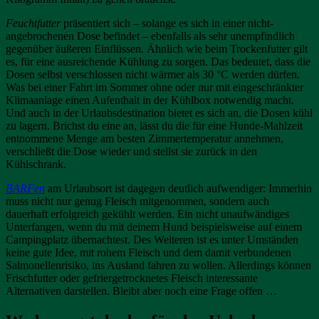
Feuchtfutter
präsentiert sich – solange es sich in einer nicht-
angebrochenen Dose befindet – ebenfalls als sehr unempfindlich
gegenüber äußeren Einflüssen. Ähnlich wie beim Trockenfutter gilt
es, für eine ausreichende Kühlung zu sorgen. Das bedeutet, dass die
Dosen selbst verschlossen nicht wärmer als 30 °C werden dürfen.
Was bei einer Fahrt im Sommer ohne oder nur mit eingeschränkter
Klimaanlage einen Aufenthalt in der Kühlbox notwendig macht.
Und auch in der Urlaubsdestination bietet es sich an, die Dosen kühl
zu lagern. Brichst du eine an, lässt du die für eine Hunde-Mahlzeit
entnommene Menge am besten Zimmertemperatur annehmen,
verschließt die Dose wieder und stellst sie zurück in den
Kühlschrank.
BARFen
am Urlaubsort ist dagegen deutlich aufwendiger: Immerhin
muss nicht nur genug Fleisch mitgenommen, sondern auch
dauerhaft erfolgreich gekühlt werden. Ein nicht unaufwändiges
Unterfangen, wenn du mit deinem Hund beispielsweise auf einem
Campingplatz übernachtest. Des Weiteren ist es unter Umständen
keine gute Idee, mit rohem Fleisch und dem damit verbundenen
Salmonellenrisiko, ins Ausland fahren zu wollen. Allerdings können
Frischfutter oder gefriergetrocknetes Fleisch interessante
Alternativen darstellen. Bleibt aber noch eine Frage offen …