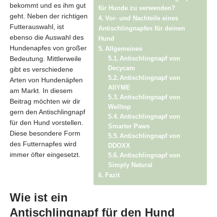
bekommt und es ihm gut
für Hunde zu verwenden?
geht. Neben der richtigen
Vor- und Nachteile eines
Futterauswahl, ist
Antischlingnapfes für deinen
ebenso die Auswahl des
Hund
Hundenapfes von großer
Allgemeines
Bedeutung. Mittlerweile
Antischlingnapf von
Decycam
gibt es verschiedene
Antischlingnapf von
Arten von Hundenäpfen
AIIYME
am Markt. In diesem
Antischlingnapf von
Beitrag möchten wir dir
Welltop
gern den Antischlingnapf
Antischlingnapf von
für den Hund vorstellen.
Smarter Paws
Diese besondere Form
Antischlingnapf von
des Futternapfes wird
DDOXX
immer öfter eingesetzt.
Antischlingnapf von
Simply Natural
Fazit
Wie ist ein
Antischlingnapf für den Hund