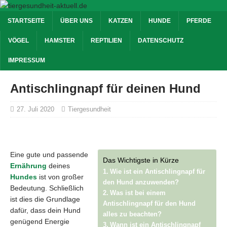
STARTSEITE
ÜBER UNS
KATZEN
HUNDE
PFERDE
VÖGEL
HAMSTER
REPTILIEN
DATENSCHUTZ
IMPRESSUM
Antischlingnapf für deinen Hund
27. Juli 2020
Tiergesundheit
Eine gute und passende
Das Wichtigste in Kürze
Ernährung
deines
Wie ist ein Antischlingnapf für
Hundes
ist von großer
den Hund anzuwenden?
Bedeutung. Schließlich
Was ist bei einem
ist dies die Grundlage
Antischlingnapf für den Hund
dafür, dass dein Hund
alles zu beachten?
genügend Energie
Wann ist ein Antischlingnapf