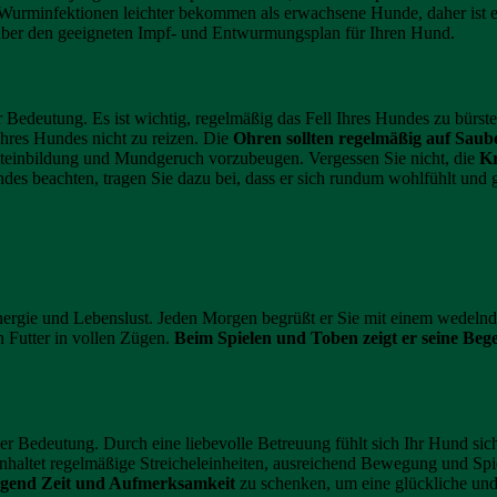
urminfektionen leichter bekommen als erwachsene Hunde, daher ist
 über den geeigneten Impf- und Entwurmungsplan für Ihren Hund.
 Bedeutung. Es ist wichtig, regelmäßig das Fell Ihres Hundes zu bürs
hres Hundes nicht zu reizen. Die
Ohren sollten regelmäßig auf Saub
steinbildung und Mundgeruch vorzubeugen. Vergessen Sie nicht, die
Kr
es beachten, tragen Sie dazu bei, dass er sich rundum wohlfühlt und g
 Energie und Lebenslust. Jeden Morgen begrüßt er Sie mit einem wedeln
n Futter in vollen Zügen.
Beim Spielen und Toben zeigt er seine Beg
ßer Bedeutung. Durch eine liebevolle Betreuung fühlt sich Ihr Hund si
einhaltet regelmäßige Streicheleinheiten, ausreichend Bewegung und Sp
gend Zeit und Aufmerksamkeit
zu schenken, um eine glückliche un