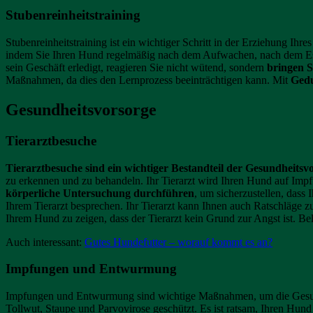
Stubenreinheitstraining
Stubenreinheitstraining ist ein wichtiger Schritt in der Erziehung Ih
indem Sie Ihren Hund regelmäßig nach dem Aufwachen, nach dem Ess
sein Geschäft erledigt, reagieren Sie nicht wütend, sondern
bringen S
Maßnahmen, da dies den Lernprozess beeinträchtigen kann. Mit
Gedu
Gesundheitsvorsorge
Tierarztbesuche
Tierarztbesuche sind ein wichtiger Bestandteil der Gesundheitsv
zu erkennen und zu behandeln. Ihr Tierarzt wird Ihren Hund auf Impfu
körperliche Untersuchung durchführen
, um sicherzustellen, dass
Ihrem Tierarzt besprechen. Ihr Tierarzt kann Ihnen auch Ratschläge z
Ihrem Hund zu zeigen, dass der Tierarzt kein Grund zur Angst ist. B
Auch interessant:
Gutes Hundefutter – worauf kommt es an?
Impfungen und Entwurmung
Impfungen und Entwurmung sind wichtige Maßnahmen, um die Gesundh
Tollwut, Staupe und Parvovirose geschützt. Es ist ratsam, Ihren Hund