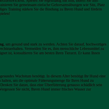
terzuentwickeln. Spielen Sie regelmäßig mit ihm, indem Sie ihm
rainieren Sie gemeinsam einfache Gehorsamsübungen wie Sitz, Platz
mäßiges Training stärken Sie die Bindung zu Ihrem Hund und fördern
pielen!
ng
, um gesund und stark zu werden. Achten Sie darauf, hochwertiges
frechtzuerhalten. Vermeiden Sie es, ihm menschliche Lebensmittel zu
net ist, konsultieren Sie am besten Ihren Tierarzt. Er kann Ihnen
in gesundes Wachstum benötigt. In diesem Alter benötigt Ihr Hund eine
 zu halten, um die optimale Fütterungsmenge für Ihren Hund zu
 Denken Sie daran, dass eine Überfütterung genauso schädlich sein
Vergessen Sie nicht, Ihrem Hund immer frisches Wasser zur