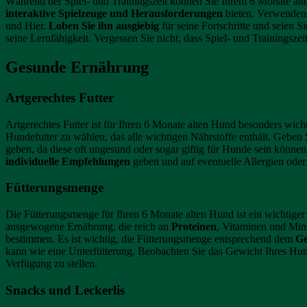
Während der Spiel- und Trainingszeit können Sie Ihrem 6 Monate alte
interaktive Spielzeuge und Herausforderungen
bieten. Verwenden 
und Hier.
Loben Sie ihn ausgiebig
für seine Fortschritte und seien 
seine Lernfähigkeit. Vergessen Sie nicht, dass Spiel- und Trainingsz
Gesunde Ernährung
Artgerechtes Futter
Artgerechtes Futter ist für Ihren 6 Monate alten Hund besonders wich
Hundefutter zu wählen, das alle wichtigen Nährstoffe enthält. Geben 
geben, da diese oft ungesund oder sogar giftig für Hunde sein können.
individuelle Empfehlungen
geben und auf eventuelle Allergien oder
Fütterungsmenge
Die Fütterungsmenge für Ihren 6 Monate alten Hund ist ein wichtiger A
ausgewogene Ernährung, die reich an
Proteinen
, Vitaminen und Mine
bestimmen. Es ist wichtig, die Fütterungsmenge entsprechend dem
Ge
kann wie eine Unterfütterung. Beobachten Sie das Gewicht Ihres Hun
Verfügung zu stellen.
Snacks und Leckerlis