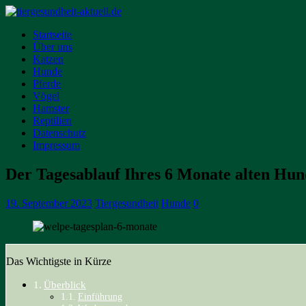
Startseite
Über uns
Katzen
Hunde
Pferde
Vögel
Hamster
Reptilien
Datenschutz
Impressum
Der Tagesablauf Ihres 6 Monate alten Hun
19. September 2023
Tiergesundheit
Hunde
0
Das Wichtigste in Kürze
Überblick
Einführung