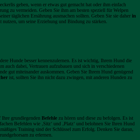
eckerlis geben, wenn er etwas gut gemacht hat oder ihm einfach
rung zu vermeiden. Geben Sie ihm am besten speziell für Welpen
 seiner täglichen Ernährung ausmachen sollten. Geben Sie sie daher
in
t nutzen, um seine Erziehung und Bindung zu stärken.
dere Hunde besser kennenzulernen. Es ist wichtig, Ihrem Hund die
 ihm auch dabei, Vertrauen aufzubauen und sich in verschiedenen
ie Hunde gut miteinander auskommen. Geben Sie Ihrem Hund genügend
cher
ist, sollten Sie ihn nicht dazu zwingen, mit anderen Hunden zu
f Ihre grundlegenden
Befehle
zu hören und diese zu befolgen. Es ist
fachen Befehlen wie ‚Sitz‘ und ‚Platz‘ und belohnen Sie Ihren Hund
mäßiges Training sind der Schlüssel zum Erfolg. Denken Sie daran,
Grundgehorsam zu erlernen.