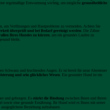
 eine regelmäßige Entwurmung wichtig, um mögliche
gesundheitliche
ten, um Verfilzungen und Hautprobleme zu vermeiden. Achten Sie
erkeit überprüft und bei Bedarf gereinigt werden
. Die Zähne
allen Ihres Hundes zu kürzen
, um ein gesundes Laufen zu
esund bleibt.
den Schwanz und leuchtenden Augen. Er ist bereit für neue Abenteuer
eisterung und sein glückliches Wesen
. Ein gesunder Hund ist ein
cher und geborgen. Es
stärkt die Bindung
zwischen Ihnen und Ihrem
iel sowie eine gesunde Ernährung. Ihr Hund wird es Ihnen mit seiner
d ausgeglichene Beziehung aufzubauen.