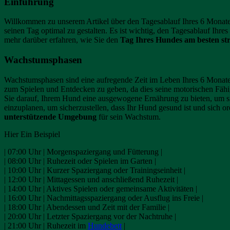
Einführung
Willkommen zu unserem Artikel über den Tagesablauf Ihres 6 Monate 
seinen Tag optimal zu gestalten. Es ist wichtig, den Tagesablauf Ihr
mehr darüber erfahren, wie Sie den
Tag Ihres Hundes am besten st
Wachstumsphasen
Wachstumsphasen sind eine aufregende Zeit im Leben Ihres 6 Monate a
zum Spielen und Entdecken zu geben, da dies seine motorischen Fähi
Sie darauf, Ihrem Hund eine ausgewogene Ernährung zu bieten, um siche
einzuplanen, um sicherzustellen, dass Ihr Hund gesund ist und sich
unterstützende Umgebung
für sein Wachstum.
Hier Ein Beispiel
| 07:00 Uhr | Morgenspaziergang und Fütterung |
| 08:00 Uhr | Ruhezeit oder Spielen im Garten |
| 10:00 Uhr | Kurzer Spaziergang oder Trainingseinheit |
| 12:00 Uhr | Mittagessen und anschließend Ruhezeit |
| 14:00 Uhr | Aktives Spielen oder gemeinsame Aktivitäten |
| 16:00 Uhr | Nachmittagsspaziergang oder Ausflug ins Freie |
| 18:00 Uhr | Abendessen und Zeit mit der Familie |
| 20:00 Uhr | Letzter Spaziergang vor der Nachtruhe |
| 21:00 Uhr | Ruhezeit im
Hundebett
|