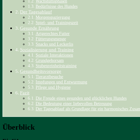
Wachstumsphasen
Bedürfnisse des Hundes
Der Tagesablauf
Morgenspaziergang
Spiel- und Trainingszeit
Gesunde Ernährung
Artgerechtes Futter
Fütterungsmenge
Snacks und Leckerlis
Sozialisierung und Training
Soziale Interaktionen
Grundgehorsam
Stubenreinheitstraining
Gesundheitsvorsorge
Tierarztbesuche
Impfungen und Entwurmung
Pflege und Hygiene
Fazit
Die Freude eines gesunden und glücklichen Hundes
Die Bedeutung einer liebevollen Betreuung
Der Tagesablauf als Grundlage für ein harmonisches Zus
Überblick