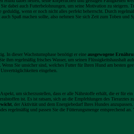
n Hund dabei helfen, seine körperlichen und geistigen Fähigkeiten wei
Sie dabei auch Futterbelohnungen, um seine Motivation zu steigern. T
Sie geduldig, wenn er noch nicht alles perfekt beherrscht. Durch regel
eit auch Spaß machen sollte, also nehmen Sie sich Zeit zum Toben und S
tig. In dieser Wachstumsphase benötigt er eine
ausgewogene Ernähru
Sie ihm regelmäßig frisches Wasser, um seinen Flüssigkeitshaushalt au
 Wenn Sie unsicher sind, welches Futter für Ihren Hund am besten geeig
 Unverträglichkeiten eingehen.
spekt, um sicherzustellen, dass er alle Nährstoffe erhält, die er für e
ralstoffen ist. Es ist ratsam, sich an die Empfehlungen des Tierarztes
wicht
, der Aktivität und dem Energiebedarf Ihres Hundes anzupassen.
des regelmäßig und passen Sie die Fütterungsmenge entsprechend an. 