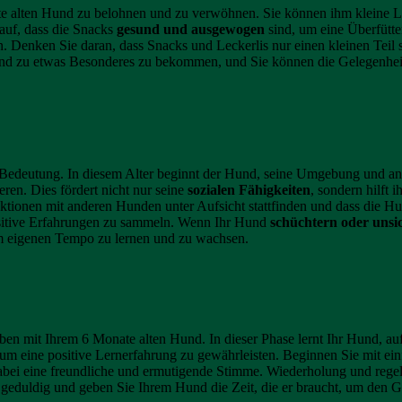
ate alten Hund zu belohnen und zu verwöhnen. Sie können ihm kleine L
auf, dass die Snacks
gesund und ausgewogen
sind, um eine Überfütte
en. Denken Sie daran, dass Snacks und Leckerlis nur einen kleinen Teil
 und zu etwas Besonderes zu bekommen, und Sie können die Gelegenhei
r Bedeutung. In diesem Alter beginnt der Hund, seine Umgebung und an
ren. Dies fördert nicht nur seine
sozialen Fähigkeiten
, sondern hilft
nteraktionen mit anderen Hunden unter Aufsicht stattfinden und dass d
sitive Erfahrungen zu sammeln. Wenn Ihr Hund
schüchtern oder unsi
nem eigenen Tempo zu lernen und zu wachsen.
en mit Ihrem 6 Monate alten Hund. In dieser Phase lernt Ihr Hund, au
um eine positive Lernerfahrung zu gewährleisten. Beginnen Sie mit ein
dabei eine freundliche und ermutigende Stimme. Wiederholung und regel
ie geduldig und geben Sie Ihrem Hund die Zeit, die er braucht, um den 