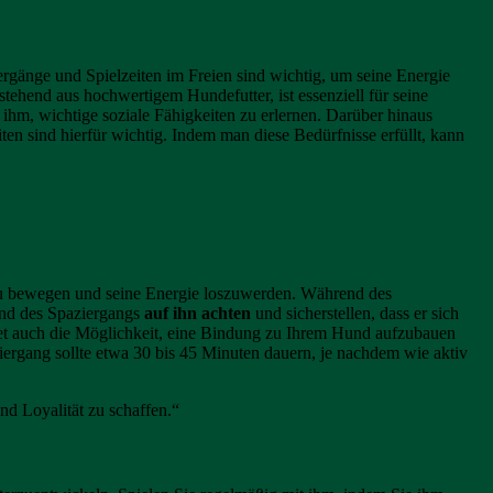
iergänge und Spielzeiten im Freien sind wichtig, um seine Energie
hend aus hochwertigem Hundefutter, ist essenziell für seine
hm, wichtige soziale Fähigkeiten zu erlernen. Darüber hinaus
n sind hierfür wichtig. Indem man diese Bedürfnisse erfüllt, kann
d zu bewegen und seine Energie loszuwerden. Während des
end des Spaziergangs
auf ihn achten
und sicherstellen, dass er sich
tet auch die Möglichkeit, eine Bindung zu Ihrem Hund aufzubauen
rgang sollte etwa 30 bis 45 Minuten dauern, je nachdem wie aktiv
nd Loyalität zu schaffen.“