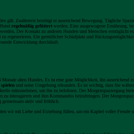
llen gilt. Zuallererst benötigt er ausreichend Bewegung. Tägliche Spaz
r Hund
regelmäßig gefüttert
werden. Eine ausgewogene Ernährung, beste
t werden. Der Kontakt zu anderen Hunden und Menschen ermöglicht es i
u regenerieren. Ein gemütlicher Schlafplatz und Rückzugsmöglichkeite
gesunde Entwicklung durchläuft.
 6 Monate alten Hundes. Es ist eine gute Möglichkeit, ihn ausreichen
spielen
und seine Umgebung erkunden. Es ist wichtig, dass Sie währ
eckerlis mitzunehmen, um ihn zu belohnen. Der Morgenspaziergang bie
hm zu interagieren und ihm Kommandos beizubringen. Der Morgenspazie
g gemeinsam aktiv und fröhlich.
en wir mit Liebe und Erziehung füllen, um ein Kapitel voller Freude u