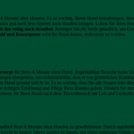
res 6 Monate alten Hundes. Es ist wichtig, Ihrem Hund beizubringen, dass
en und nach dem Spielen nach draußen bringen. Loben Sie Ihren Hund
ie ihn ruhig nach draußen
. Reinigen Sie die Stelle gründlich, um Ge
ld und Konsequenz
wird Ihr Hund lernen, stubenrein zu werden.
orsorge
für Ihren 6 Monate alten Hund. Regelmäßige Besuche beim Tiera
ngen überprüfen, um sicherzustellen, dass er vor gefährlichen Krankhe
 Ihr Hund gesund und fit ist. Es ist wichtig, dass Sie alle Fragen oder 
ur richtigen Ernährung und Pflege Ihres Hundes geben. Denken Sie daran
elohnen Sie Ihren Hund nach dem Tierarztbesuch mit Lob und Leckerlis,
eit Ihres 6 Monate alten Hundes zu gewährleisten. Durch regelmäßi
 bereits in jungen Jahren impfen zu lassen, um einen optimalen Schutz 