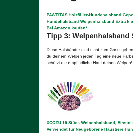
PAWTITAS Holzfäller-Hundehalsband Gepo
Hundehalsband Welpenhalsband Extra kl
Bei Amazon kaufen*
Tipp 3: Welpenhalsband 
Diese Halsbänder sind nicht zum Gassi gehen
du deinem Welpen jeden Tag eine neue Farbe 
schützt die empfindliche Haut deines Welpen!
XCOZU 15 Stück Welpenhalsband, Einstell
Verwendet für Neugeborene Haustiere Hün