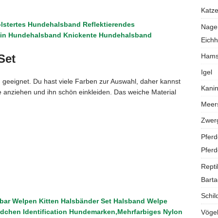
Katz
lstertes Hundehalsband Reflektierendes
Nage
ein Hundehalsband Knickente Hundehalsband
Eich
Hams
Set
Igel
 geeignet. Du hast viele Farben zur Auswahl, daher kannst
Kani
anziehen und ihn schön einkleiden. Das weiche Material
Meer
Zwer
Pferd
Pferd
Repti
Bart
Schil
bar Welpen Kitten Halsbänder Set Halsband Welpe
dchen Identification Hundemarken,Mehrfarbiges Nylon
Vöge