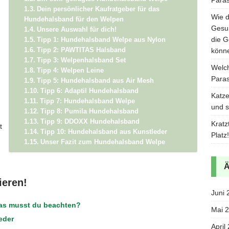
Dein persönlicher Kaufratgeber für das
Wie d
Hundehalsband für den Welpen
Gesun
Unsere Auswahl für dich!
die G
Tipp 1: Hundehalsband Welpe aus Nylon
könn
Tipp 2: PAWTITAS Halsband
Tipp 3: Welpenhalsband Set
Welch
Tipp 4: Welpen Leine
Paras
Tipp 5: Hundehalsband aus Air Mesh
Tipp 6: Adaptil Hundehalsband
Katze
Tipp 7: Hundehalsband Welpe
und s
Tipp 8: Pumila Hundehalsband
Tipp 9: DDOXX Hundehalsband
Kratz
t
Tipp 10: Hundehalsband aus Kunstleder
Platz!
Unser Fazit zum Hundehalsband Welpe
ieren!
Juni 
as musst du beachten?
Mai 
eder
April