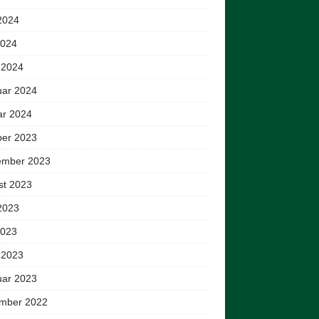
2024
2024
 2024
uar 2024
ar 2024
ber 2023
ember 2023
st 2023
2023
2023
 2023
uar 2023
mber 2022