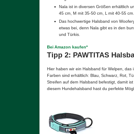
Nala ist in diversen Größen erhältlich u
45 cm, M mit 35-50 cm, L mit 40-55 cm. 
Das hochwertige Halsband von Woofery
etwas bei, denn Nala gibt es in den bu
und Türkis.
Bei Amazon kaufen*
Tipp 2: PAWTITAS Halsb
Hier haben wir ein Halsband für Welpen, das in
Farben sind erhältlich: Blau, Schwarz, Rot, T
Streifen auf dem Halsband befestigt, damit ist
diesem Hundehalsband hast du perfekte Mögl