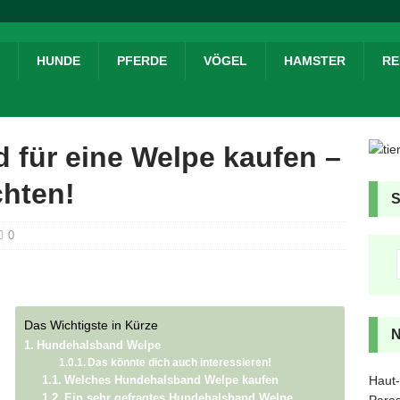
HUNDE
PFERDE
VÖGEL
HAMSTER
RE
 für eine Welpe kaufen –
hten!
0
Das Wichtigste in Kürze
Hundehalsband Welpe
Das könnte dich auch interessieren!
Haut-
Welches Hundehalsband Welpe kaufen
Ein sehr gefragtes Hundehalsband Welpe
Paras