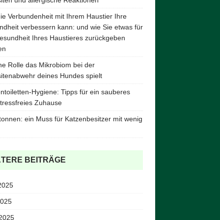
ie Verbundenheit mit Ihrem Haustier Ihre
dheit verbessern kann: und wie Sie etwas für
esundheit Ihres Haustieres zurückgeben
en
e Rolle das Mikrobiom bei der
itenabwehr deines Hundes spielt
ntoiletten-Hygiene: Tipps für ein sauberes
tressfreies Zuhause
tonnen: ein Muss für Katzenbesitzer mit wenig
ÄTERE BEITRÄGE
2025
2025
 2025