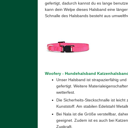
gefertigt, dadurch kannst du es lange benutz
kann dein Welpe dieses Halsband eine länger
Schnalle des Halsbands besteht aus umweltfre
Woofery - Hundehalsband Katzenhalsband
Unser Halsband ist strapazierfähig und
gefertigt. Weitere Materialeigenschaften
wetterfest.
Die Sicherheits-Steckschnalle ist leich
Kunststoff. Am stabilen Edelstahl Metal
Bei Nala ist die Größe verstellbar, dahe
geeignet. Zudem ist es auch bei Katzen
Zugkraft.