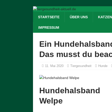
STARTSEITE
ÜBER UNS
KATZEN
IMPRESSUM
Ein Hundehalsband
Das musst du beac
11. Mai 2020
Tiergesundheit
Hunde
Hundehalsband
Welpe