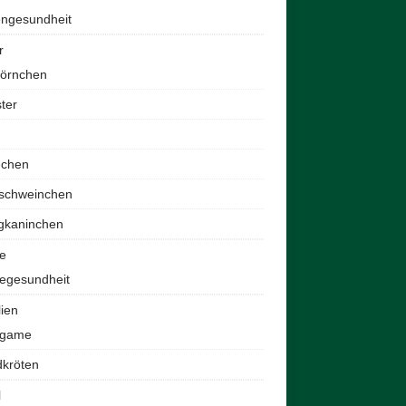
engesundheit
r
hörnchen
ter
nchen
schweinchen
gkaninchen
e
egesundheit
lien
agame
dkröten
l