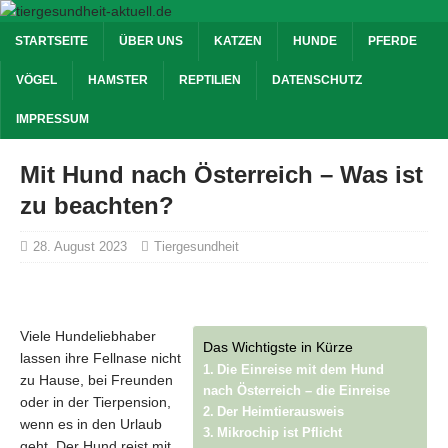
STARTSEITE
ÜBER UNS
KATZEN
HUNDE
PFERDE
VÖGEL
HAMSTER
REPTILIEN
DATENSCHUTZ
IMPRESSUM
Mit Hund nach Österreich – Was ist
zu beachten?
28. August 2023
Tiergesundheit
Viele Hundeliebhaber
Das Wichtigste in Kürze
lassen ihre Fellnase nicht
Die Einreise mit dem Hund
zu Hause, bei Freunden
nach Österreich – die Einreise
oder in der Tierpension,
Der Heimtierausweis
wenn es in den Urlaub
Mikrochip ist Pflicht
geht. Der Hund reist mit.