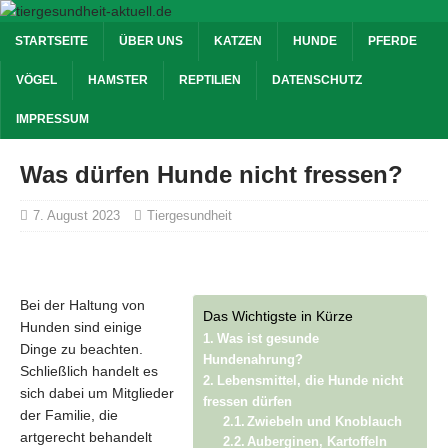
STARTSEITE
ÜBER UNS
KATZEN
HUNDE
PFERDE
VÖGEL
HAMSTER
REPTILIEN
DATENSCHUTZ
IMPRESSUM
Was dürfen Hunde nicht fressen?
7. August 2023
Tiergesundheit
Bei der Haltung von
Das Wichtigste in Kürze
Hunden sind einige
Was ist gesunde
Dinge zu beachten.
Hundenahrung?
Schließlich handelt es
Lebensmittel, die Hunde nicht
sich dabei um Mitglieder
fressen dürfen
der Familie, die
Zwiebeln und Knoblauch
artgerecht behandelt
Auberginen, Kartoffeln