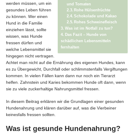
werden müssen, um ein
und Tomaten
gesundes Leben führen
Rohe Hülsenfrüchte
zu können. Wer einen
Schokolade und Kakao
Rohes Schweinefleisch
Hund in die Familie
Was ist im Notfall zu tun?
einziehen lässt, sollte
Das Fazit – Hunde von
wissen, was Hunde
schädlichen Lebensmitteln
fressen dürfen und
fernhalten
welche Lebensmittel sie
hingegen nicht vertragen.
Achtet man nicht auf die Ernährung des eigenen Hundes, kann
es zu Übergewicht, Durchfall oder schlimmstenfalls Vergiftungen
kommen. In vielen Fällen kann dann nur noch ein Tierarzt
helfen. Zahnstein und Karies bekommen Hunde oft dann, wenn
sie zu viele zuckerhaltige Nahrungsmittel fressen.
In diesem Beitrag erklären wir die Grundlagen einer gesunden
Hundenahrung und klären darüber auf, was die Vierbeiner
keinesfalls fressen sollten.
Was ist gesunde Hundenahrung?