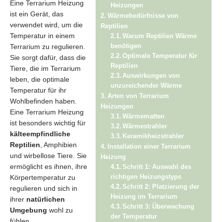
Eine Terrarium Heizung
Heizungen
ist ein Gerät, das
Wärmebedürfnisse von
verwendet wird, um die
Reptilien
Temperatur in einem
Warum Reptilien Wärme
Terrarium zu regulieren.
benötigen
Optimale Temperatur für
Sie sorgt dafür, dass die
Reptilien
Tiere, die im Terrarium
Auswirkungen von
leben, die optimale
unzureichender Wärme
Temperatur für ihr
Arten von Terrarium
Wohlbefinden haben.
Heizungen
Eine Terrarium Heizung
Wärmematten
ist besonders wichtig für
Wärmestrahler
kälteempfindliche
Keramikheizstrahler
Reptilien
, Amphibien
Installation einer Terrarium
und wirbellose Tiere. Sie
Heizung
ermöglicht es ihnen, ihre
Schritt 1: Auswahl des
Körpertemperatur zu
richtigen Heizungstyps
Schritt 2: Platzierung der
regulieren und sich in
Heizung im Terrarium
ihrer
natürlichen
Schritt 3: Überwachung
Umgebung
wohl zu
der Temperatur
fühlen.