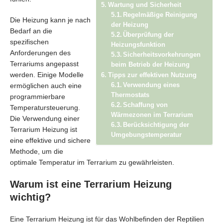
Wartung und Sicherheit
Regelmäßige Reinigung
Die Heizung kann je nach
der Heizung
Bedarf an die
Überprüfung der
spezifischen
Heizungsfunktion
Anforderungen des
Sicherheitsvorkehrungen
Terrariums angepasst
beim Betrieb der Heizung
werden. Einige Modelle
Tipps zur effektiven Nutzung
ermöglichen auch eine
Verwendung eines
Thermostats
programmierbare
Schaffung von
Temperatursteuerung.
Wärmezonen im Terrarium
Die Verwendung einer
Berücksichtigung der
Terrarium Heizung ist
Umgebungstemperatur
eine effektive und sichere
Methode, um die
optimale Temperatur im Terrarium zu gewährleisten.
Warum ist eine Terrarium Heizung
wichtig?
Eine Terrarium Heizung ist für das Wohlbefinden der Reptilien