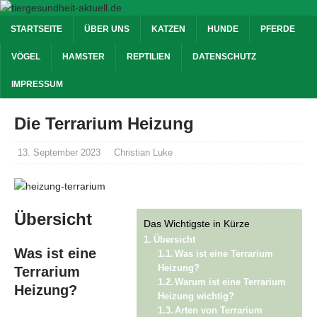
STARTSEITE
ÜBER UNS
KATZEN
HUNDE
PFERDE
VÖGEL
HAMSTER
REPTILIEN
DATENSCHUTZ
IMPRESSUM
Die Terrarium Heizung
13. September 2023
Christian Luke
Übersicht
Das Wichtigste in Kürze
Übersicht
Was ist eine
Was ist eine Terrarium
Heizung?
Terrarium
Warum ist eine Terrarium
Heizung?
Heizung wichtig?
Arten von Terrarium