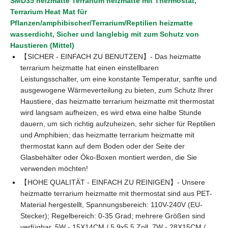
SMD35 heizmatte Terrarium heizmatte mit Thermostat,
Terrarium Heat Mat für
Pflanzen/amphibischer/Terrarium/Reptilien heizmatte
wasserdicht, Sicher und langlebig mit zum Schutz von
Haustieren (Mittel)
【SICHER - EINFACH ZU BENUTZEN】- Das heizmatte
terrarium heizmatte hat einen einstellbaren
Leistungsschalter, um eine konstante Temperatur, sanfte und
ausgewogene Wärmeverteilung zu bieten, zum Schutz Ihrer
Haustiere, das heizmatte terrarium heizmatte mit thermostat
wird langsam aufheizen, es wird etwa eine halbe Stunde
dauern, um sich richtig aufzuheizen, sehr sicher für Reptilien
und Amphibien; das heizmatte terrarium heizmatte mit
thermostat kann auf dem Boden oder der Seite der
Glasbehälter oder Öko-Boxen montiert werden, die Sie
verwenden möchten!
【HOHE QUALITÄT - EINFACH ZU REINIGEN】- Unsere
heizmatte terrarium heizmatte mit thermostat sind aus PET-
Material hergestellt, Spannungsbereich: 110V-240V (EU-
Stecker); Regelbereich: 0-35 Grad; mehrere Größen sind
verfügbar, 5W - 15X14CM / 5,9x5,5 Zoll, 7W - 28X15CM /