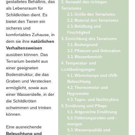
gestaltetes Behältnis, das
Auswahl des richtigen
als Lebensraum für
Terrariums
Schildkröten dient. Es
Größe des Terrariums
Material des Terrariums
bietet den Tieren ein
Belüftung und
sicheres und
Feuchtigkeit
komfortables Zuhause, in
Einrichtung des Terrariums
dem sie ihre
natürlichen
Bodengrund
Verhaltensweisen
Pflanzen und Dekoration
ausüben können. Das
Wasserbereich
Terrarium besteht aus
Temperatur- und
einer geeigneten
Lichtbedingungen
Bodenstruktur, die das
Wärmelampe und UVB-
Graben und Verstecken
Beleuchtung
ermöglicht, sowie aus
Thermometer und
Hygrometer
einer Wasserstelle, in der
Tages- und Nachtzyklus
die Schildkröten
Ernährung und Pflege
schwimmen und trinken
Artgerechte Ernährung
können.
Fütterungszeiten und -
mengen
Eine ausreichende
Wasserqualität und
Beleuchtung und