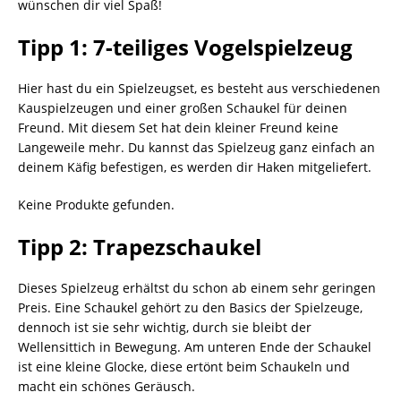
wünschen dir viel Spaß!
Tipp 1: 7-teiliges Vogelspielzeug
Hier hast du ein Spielzeugset, es besteht aus verschiedenen
Kauspielzeugen und einer großen Schaukel für deinen
Freund. Mit diesem Set hat dein kleiner Freund keine
Langeweile mehr. Du kannst das Spielzeug ganz einfach an
deinem Käfig befestigen, es werden dir Haken mitgeliefert.
Keine Produkte gefunden.
Tipp 2: Trapezschaukel
Dieses Spielzeug erhältst du schon ab einem sehr geringen
Preis. Eine Schaukel gehört zu den Basics der Spielzeuge,
dennoch ist sie sehr wichtig, durch sie bleibt der
Wellensittich in Bewegung. Am unteren Ende der Schaukel
ist eine kleine Glocke, diese ertönt beim Schaukeln und
macht ein schönes Geräusch.