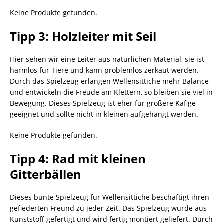
Keine Produkte gefunden.
Tipp 3: Holzleiter mit Seil
Hier sehen wir eine Leiter aus natürlichen Material, sie ist
harmlos für Tiere und kann problemlos zerkaut werden.
Durch das Spielzeug erlangen Wellensittiche mehr Balance
und entwickeln die Freude am Klettern, so bleiben sie viel in
Bewegung. Dieses Spielzeug ist eher für größere Käfige
geeignet und sollte nicht in kleinen aufgehängt werden.
Keine Produkte gefunden.
Tipp 4: Rad mit kleinen
Gitterbällen
Dieses bunte Spielzeug für Wellensittiche beschäftigt ihren
gefiederten Freund zu jeder Zeit. Das Spielzeug wurde aus
Kunststoff gefertigt und wird fertig montiert geliefert. Durch