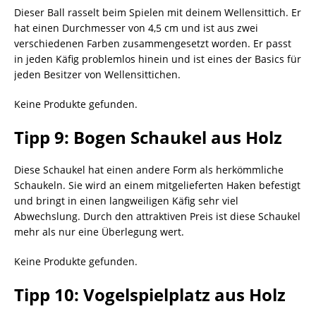
Dieser Ball rasselt beim Spielen mit deinem Wellensittich. Er
hat einen Durchmesser von 4,5 cm und ist aus zwei
verschiedenen Farben zusammengesetzt worden. Er passt
in jeden Käfig problemlos hinein und ist eines der Basics für
jeden Besitzer von Wellensittichen.
Keine Produkte gefunden.
Tipp 9: Bogen Schaukel aus Holz
Diese Schaukel hat einen andere Form als herkömmliche
Schaukeln. Sie wird an einem mitgelieferten Haken befestigt
und bringt in einen langweiligen Käfig sehr viel
Abwechslung. Durch den attraktiven Preis ist diese Schaukel
mehr als nur eine Überlegung wert.
Keine Produkte gefunden.
Tipp 10: Vogelspielplatz aus Holz