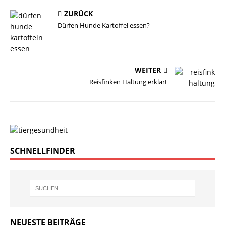
ZURÜCK
Dürfen Hunde Kartoffel essen?
WEITER
Reisfinken Haltung erklärt
SCHNELLFINDER
NEUESTE BEITRÄGE