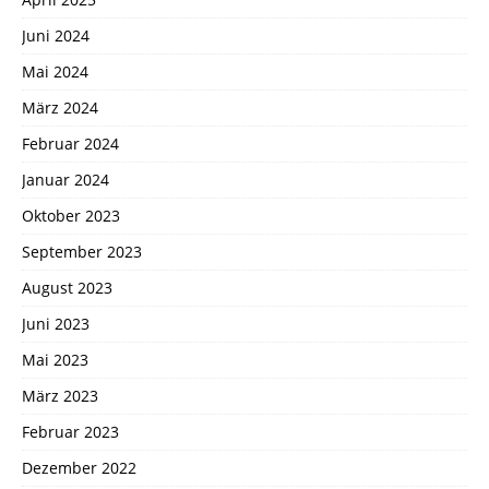
Juni 2024
Mai 2024
März 2024
Februar 2024
Januar 2024
Oktober 2023
September 2023
August 2023
Juni 2023
Mai 2023
März 2023
Februar 2023
Dezember 2022