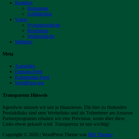
Reptilien
Bartagame
Schildkröten
Vögel
Nymphensittiche
Reisfinken
Wellensittiche
Wildtiere
Meta
Anmelden
Eintrags-Feed
Kommentar-Feed
WordPress.org
Transparenz Hinweis
Irgendwie müssen wir uns ja finanzieren. Die hier zu findenden
Produktlinks sind stets Werbelinks und als Teilnehmer am Amazon
Partnerprogramm erhalten wir eine Provision, wenn über diese
Links etwas gekauft wird. Transparenz ist uns wichtig!
Copyright © 2026 | WordPress Theme von
MH Themes