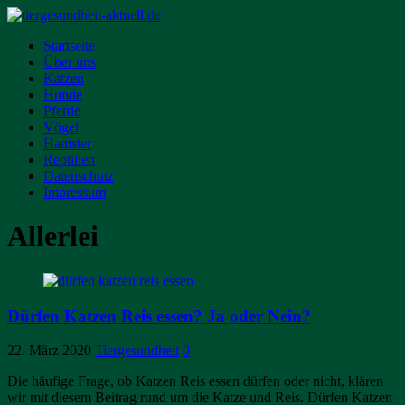
Startseite
Über uns
Katzen
Hunde
Pferde
Vögel
Hamster
Reptilien
Datenschutz
Impressum
Allerlei
Dürfen Katzen Reis essen? Ja oder Nein?
22. März 2020
Tiergesundheit
0
Die häufige Frage, ob Katzen Reis essen dürfen oder nicht, klären
wir mit diesem Beitrag rund um die Katze und Reis. Dürfen Katzen