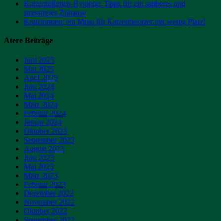
Katzentoiletten-Hygiene: Tipps für ein sauberes und
stressfreies Zuhause
Kratztonnen: ein Muss für Katzenbesitzer mit wenig Platz!
Ätere Beiträge
Juni 2025
Mai 2025
April 2025
Juni 2024
Mai 2024
März 2024
Februar 2024
Januar 2024
Oktober 2023
September 2023
August 2023
Juni 2023
Mai 2023
März 2023
Februar 2023
Dezember 2022
November 2022
Oktober 2022
September 2022