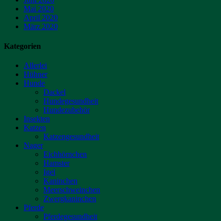
Mai 2020
April 2020
März 2020
Kategorien
Allerlei
Hühner
Hunde
Dackel
Hundegesundheit
Hundezubehör
Insekten
Katzen
Katzengesundheit
Nager
Eichhörnchen
Hamster
Igel
Kaninchen
Meerschweinchen
Zwergkaninchen
Pferde
Pferdegesundheit