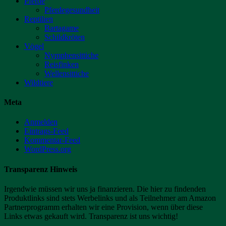
Pferde
Pferdegesundheit
Reptilien
Bartagame
Schildkröten
Vögel
Nymphensittiche
Reisfinken
Wellensittiche
Wildtiere
Meta
Anmelden
Eintrags-Feed
Kommentar-Feed
WordPress.org
Transparenz Hinweis
Irgendwie müssen wir uns ja finanzieren. Die hier zu findenden
Produktlinks sind stets Werbelinks und als Teilnehmer am Amazon
Partnerprogramm erhalten wir eine Provision, wenn über diese
Links etwas gekauft wird. Transparenz ist uns wichtig!