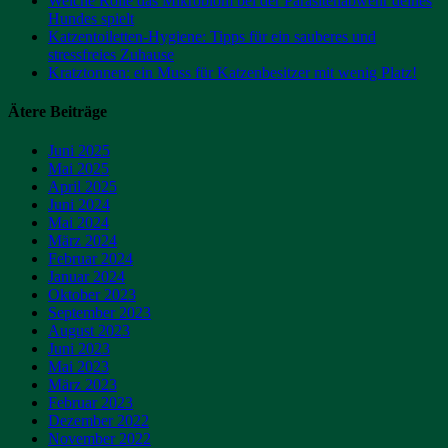
Welche Rolle das Mikrobiom bei der Parasitenabwehr deines
Hundes spielt
Katzentoiletten-Hygiene: Tipps für ein sauberes und
stressfreies Zuhause
Kratztonnen: ein Muss für Katzenbesitzer mit wenig Platz!
Ätere Beiträge
Juni 2025
Mai 2025
April 2025
Juni 2024
Mai 2024
März 2024
Februar 2024
Januar 2024
Oktober 2023
September 2023
August 2023
Juni 2023
Mai 2023
März 2023
Februar 2023
Dezember 2022
November 2022