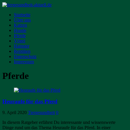
Startseite
Über uns
Katzen
Hunde
Pferde
Vögel
Hamster
Reptilien
Datenschutz
Impressum
Pferde
Heuraufe für das Pferd
9. April 2020
Tiergesundheit
0
In diesem Ratgeber erfährst Du interessante und wissenswerte
Dinge rund um das Thema Heuraufe für das Pferd. In einer