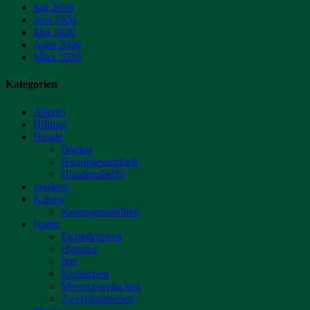
Juli 2020
Juni 2020
Mai 2020
April 2020
März 2020
Kategorien
Allerlei
Hühner
Hunde
Dackel
Hundegesundheit
Hundezubehör
Insekten
Katzen
Katzengesundheit
Nager
Eichhörnchen
Hamster
Igel
Kaninchen
Meerschweinchen
Zwergkaninchen