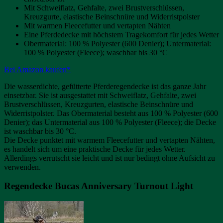
Mit Schweiflatz, Gehfalte, zwei Brustverschlüssen,
Kreuzgurte, elastische Beinschnüre und Widerristpolster
Mit warmen Fleecefutter und vertapten Nähten
Eine Pferdedecke mit höchstem Tragekomfort für jedes Wetter
Obermaterial: 100 % Polyester (600 Denier); Untermaterial:
100 % Polyester (Fleece); waschbar bis 30 °C
Bei Amazon kaufen*
Die wasserdichte, gefütterte Pferderegendecke ist das ganze Jahr
einsetzbar. Sie ist ausgestattet mit Schweiflatz, Gehfalte, zwei
Brustverschlüssen, Kreuzgurten, elastische Beinschnüre und
Widerristpolster. Das Obermaterial besteht aus 100 % Polyester (600
Denier); das Untermaterial aus 100 % Polyester (Fleece); die Decke
ist waschbar bis 30 °C.
Die Decke punktet mit warmem Fleecefutter und vertapten Nähten,
es handelt sich um eine praktische Decke für jedes Wetter.
Allerdings verrutscht sie leicht und ist nur bedingt ohne Aufsicht zu
verwenden.
Regendecke Bucas Anniversary Turnout Light