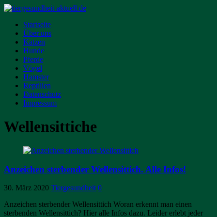
Startseite
Über uns
Katzen
Hunde
Pferde
Vögel
Hamster
Reptilien
Datenschutz
Impressum
Wellensittiche
Anzeichen sterbender Wellensittich. Alle Infos!
30. März 2020
Tiergesundheit
0
Anzeichen sterbender Wellensittich Woran erkennt man einen
sterbenden Wellensittich? Hier alle Infos dazu. Leider erlebt jeder