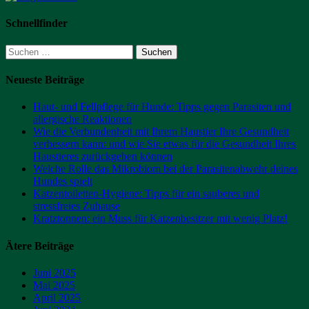
Schnellfinder
Suchen
nach:
Neueste Beiträge
Haut- und Fellpflege für Hunde: Tipps gegen Parasiten und
allergische Reaktionen
Wie die Verbundenheit mit Ihrem Haustier Ihre Gesundheit
verbessern kann: und wie Sie etwas für die Gesundheit Ihres
Haustieres zurückgeben können
Welche Rolle das Mikrobiom bei der Parasitenabwehr deines
Hundes spielt
Katzentoiletten-Hygiene: Tipps für ein sauberes und
stressfreies Zuhause
Kratztonnen: ein Muss für Katzenbesitzer mit wenig Platz!
Ätere Beiträge
Juni 2025
Mai 2025
April 2025