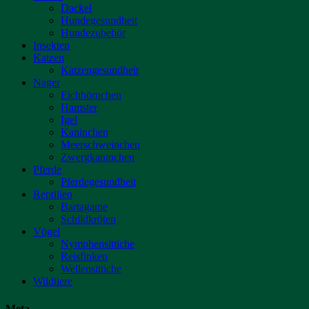
Dackel
Hundegesundheit
Hundezubehör
Insekten
Katzen
Katzengesundheit
Nager
Eichhörnchen
Hamster
Igel
Kaninchen
Meerschweinchen
Zwergkaninchen
Pferde
Pferdegesundheit
Reptilien
Bartagame
Schildkröten
Vögel
Nymphensittiche
Reisfinken
Wellensittiche
Wildtiere
Meta