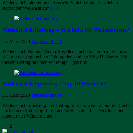
Wellensittichhalter einmal, dass sein Sittich krank „Anzeichen
sterbender Wellensittich“
[…]
Wellensittich Haltung – Wie halte ich Wellensittiche?
27. März 2020
Tiergesundheit
0
Wellensittich Haltung Wer sich Wellensittiche halten möchte, muss
sich mit der artgerechten Haltung der schönen Vögel befassen. Mit
diesem Beitrag möchten wir einige Tipps und
[…]
Wellensittich Spielzeug – Top 10 Produkte!
20. März 2020
Tiergesundheit
0
Wellensittich Spielzeug Der Beitrag für dich, wenn du auf der Suche
nach einem Spielzeug für deinen Wellensittich bist. Wer in seinen
eigenen vier Wänden einen
[…]
Beitragsnavigation
«
1
2