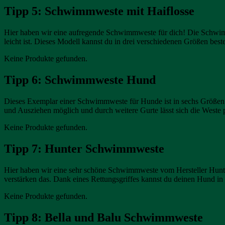
Tipp 5: Schwimmweste mit Haiflosse
Hier haben wir eine aufregende Schwimmweste für dich! Die Schwimm
leicht ist. Dieses Modell kannst du in drei verschiedenen Größen bes
Keine Produkte gefunden.
Tipp 6: Schwimmweste Hund
Dieses Exemplar einer Schwimmweste für Hunde ist in sechs Größen u
und Ausziehen möglich und durch weitere Gurte lässt sich die Weste 
Keine Produkte gefunden.
Tipp 7: Hunter Schwimmweste
Hier haben wir eine sehr schöne Schwimmweste vom Hersteller Hunter
verstärken das. Dank eines Rettungsgriffes kannst du deinen Hund in
Keine Produkte gefunden.
Tipp 8: Bella und Balu Schwimmweste