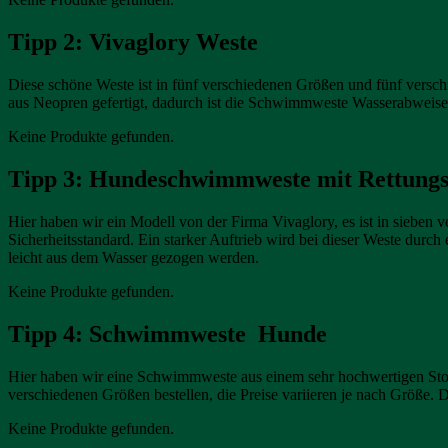
Tipp 2: Vivaglory Weste
Diese schöne Weste ist in fünf verschiedenen Größen und fünf versc
aus Neopren gefertigt, dadurch ist die Schwimmweste Wasserabweise
Keine Produkte gefunden.
Tipp 3: Hundeschwimmweste mit Rettungs
Hier haben wir ein Modell von der Firma Vivaglory, es ist in sieben 
Sicherheitsstandard. Ein starker Auftrieb wird bei dieser Weste durc
leicht aus dem Wasser gezogen werden.
Keine Produkte gefunden.
Tipp 4: Schwimmweste Hunde
Hier haben wir eine Schwimmweste aus einem sehr hochwertigen Stoff.
verschiedenen Größen bestellen, die Preise variieren je nach Größe. Du
Keine Produkte gefunden.