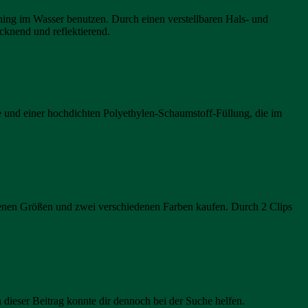
ing im Wasser benutzen. Durch einen verstellbaren Hals- und
cknend und reflektierend.
 und einer hochdichten Polyethylen-Schaumstoff-Füllung, die im
edenen Größen und zwei verschiedenen Farben kaufen. Durch 2 Clips
 dieser Beitrag konnte dir dennoch bei der Suche helfen.