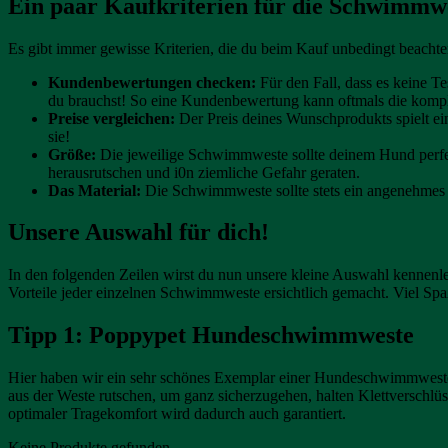
Ein paar Kaufkriterien für die Schwimmw
Es gibt immer gewisse Kriterien, die du beim Kauf unbedingt beachten 
Kundenbewertungen checken:
Für den Fall, dass es keine T
du brauchst! So eine Kundenbewertung kann oftmals die kompl
Preise vergleichen:
Der Preis deines Wunschprodukts spielt eine
sie!
Größe:
Die jeweilige Schwimmweste sollte deinem Hund perfek
herausrutschen und i0n ziemliche Gefahr geraten.
Das Material:
Die Schwimmweste sollte stets ein angenehmes T
Unsere Auswahl für dich!
In den folgenden Zeilen wirst du nun unsere kleine Auswahl kennenle
Vorteile jeder einzelnen Schwimmweste ersichtlich gemacht. Viel Spa
Tipp 1: Poppypet Hundeschwimmweste
Hier haben wir ein sehr schönes Exemplar einer Hundeschwimmweste.
aus der Weste rutschen, um ganz sicherzugehen, halten Klettverschlüs
optimaler Tragekomfort wird dadurch auch garantiert.
Keine Produkte gefunden.