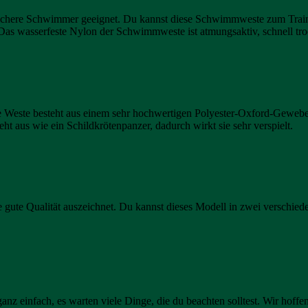
nsichere Schwimmer geeignet. Du kannst diese Schwimmweste zum Train
as wasserfeste Nylon der Schwimmweste ist atmungsaktiv, schnell tro
e Weste besteht aus einem sehr hochwertigen Polyester-Oxford-Gewebe
ht aus wie ein Schildkrötenpanzer, dadurch wirkt sie sehr verspielt.
e gute Qualität auszeichnet. Du kannst dieses Modell in zwei verschi
 einfach, es warten viele Dinge, die du beachten solltest. Wir hoffen