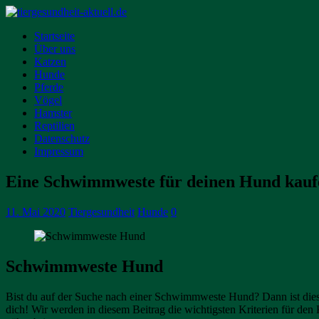
Startseite
Über uns
Katzen
Hunde
Pferde
Vögel
Hamster
Reptilien
Datenschutz
Impressum
Eine Schwimmweste für deinen Hund kauf
11. Mai 2020
Tiergesundheit
Hunde
0
Schwimmweste Hund
Bist du auf der Suche nach einer Schwimmweste Hund? Dann ist diese
dich! Wir werden in diesem Beitrag die wichtigsten Kriterien für d