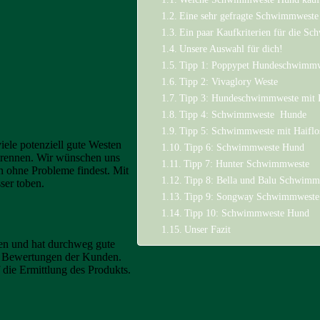
Eine sehr gefragte Schwimmwest
Ein paar Kaufkriterien für die S
Unsere Auswahl für dich!
Tipp 1: Poppypet Hundeschwimm
Tipp 2: Vivaglory Weste
Tipp 3: Hundeschwimmweste mit R
Tipp 4: Schwimmweste Hunde
Tipp 5: Schwimmweste mit Haiflo
ele potenziell gute Westen
Tipp 6: Schwimmweste Hund
u trennen. Wir wünschen uns
Tipp 7: Hunter Schwimmweste
n ohne Probleme findest. Mit
Tipp 8: Bella und Balu Schwimm
ser toben.
Tipp 9: Songway Schwimmweste
Tipp 10: Schwimmweste Hund
Unser Fazit
en und hat durchweg gute
en Bewertungen der Kunden.
 die Ermittlung des Produkts.