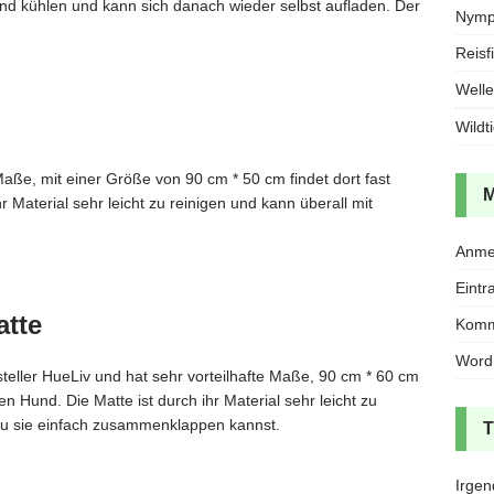
nd kühlen und kann sich danach wieder selbst aufladen. Der
Nymph
Reisf
Welle
Wildt
aße, mit einer Größe von 90 cm * 50 cm findet dort fast
r Material sehr leicht zu reinigen und kann überall mit
Anme
Eintr
atte
Komm
Word
teller HueLiv und hat sehr vorteilhafte Maße, 90 cm * 60 cm
 Hund. Die Matte ist durch ihr Material sehr leicht zu
 du sie einfach zusammenklappen kannst.
Irgen