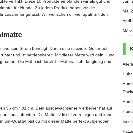
Juni 
ukte verlinkt. Diese 10 Produkte empfanden wir als gut und
hlmatte für Hunde. Zu jedem Produkt haben wir die
Mai 
dir zusammengefasst. Wir wünschen dir viel Spaß mit den
April
März
hlmatte
 und kein Strom benötigt. Durch eine spezielle Gelformel,
runter und ist betriebsbereit. Mit dieser Matte wird dein Hund
haben. Die Matte ist durch ihr Material sehr langlebig und
Allerl
Hühn
Hund
Dack
Hund
ßen 96 cm * 81 cm. Dein ausgewachsener Vierbeiner hat auf
Hund
ganz auszubreiten. Die Matte ist leicht zu reinigen und kann
mium-Qualität bist du mit dieser Matte perfekt aufgehoben.
Insek
Katz