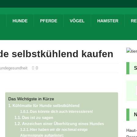
HUNDE
PFERDE
VÖGEL
HAMSTER
RE
de selbstkühlend kaufen
undegesundheit
0
Das Wichtigste in Kürze
Kühlmatte für Hunde selbstkühlend
Das könnte dich auch interessieren!
Das ist zu sagen
Anzeichen einer Überhitzung eines Hundes
Hier haben wir dir nochmal einige
Haut-
Alarmsignale aufgelistet:
Paras