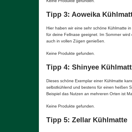
Keine Produkte gefunden.
Tipp 3: Aoweika Kühlmat
Hier haben wir eine sehr schöne Kühlmatte in 
für deine Fellnase geeignet. Im Sommer wir
auch in vollen Zügen genießen.
Keine Produkte gefunden.
Tipp 4: Shinyee Kühlmatt
Dieses schöne Exemplar einer Kühlmatte kanns
selbstkühlend und bestens für einen heißen 
Beispiel das Nutzen an mehreren Orten ist M
Keine Produkte gefunden.
Tipp 5: Zellar Kühlmatte