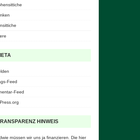
ensittiche
inken
nsittiche
iere
META
lden
ags-Feed
entar-Feed
Press.org
TRANSPARENZ HINWEIS
dwie müssen wir uns ja finanzieren. Die hier