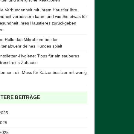
ie Verbundenheit mit Ihrem Haustier Ihre
dheit verbessern kann: und wie Sie etwas für
esundheit Ihres Haustieres zurückgeben
en
e Rolle das Mikrobiom bei der
itenabwehr deines Hundes spielt
ntoiletten-Hygiene: Tipps für ein sauberes
tressfreies Zuhause
tonnen: ein Muss für Katzenbesitzer mit wenig
ÄTERE BEITRÄGE
2025
2025
 2025