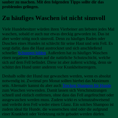
sauber zu machen. Mit den folgenden Tipps sollte dir das
problemlos gelingen.
Zu häufiges Waschen ist nicht sinnvoll
Viele Hundebesitzer würden ihren Vierbeiner am liebsten jedes Mal
waschen, sobald er auch nur etwas dreckig geworden ist. Das ist
aber weder nötig noch sinnvoll. Denn zu häufiges Baden oder
Duschen eines Hundes ist schlecht für seine Haut und sein Fell. Es
sorgt dafür, dass die Haut austrocknet und sich anschließend
schneller
Schuppen bilden
. Außerdem hat zu häufiges Waschen
einen negativen Einfluss auf die natürliche Schutzschicht, welche
sich auf dem Fell befindet. Diese ist aber äußerst wichtig, denn sie
schützt den Hund unter anderem vor Krankheitserregern.
Deshalb sollte der Hund nur gewaschen werden, wenn es absolut
notwendig ist. Zweimal pro Monat sollten hierbei das Maximum
sein. Alternativ kannst du aber auch
Trocken Shampoo für Hunde
zum Waschen verwenden. Damit lassen sich Verschmutzungen
schnell und einfach entfernen, ohne dass das Fell angefeuchtet oder
ausgewaschen werden muss. Zudem wirkt es schmutzabweisend
und verleiht dem Fell wieder einen Glanz. Ein solches Shampoo ist
zudem ideal für Hunde, die wasserscheu sind oder die aufgrund
einer Krankheit oder Verletzung nicht gebadet werden dürfen.