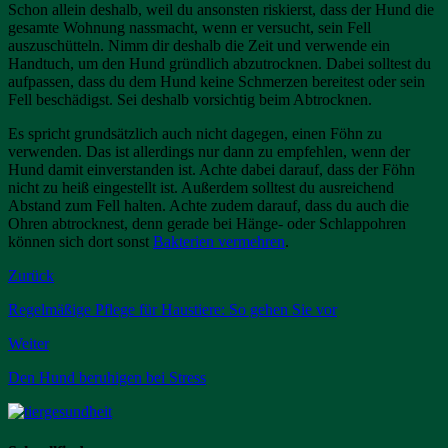
Schon allein deshalb, weil du ansonsten riskierst, dass der Hund die
gesamte Wohnung nassmacht, wenn er versucht, sein Fell
auszuschütteln. Nimm dir deshalb die Zeit und verwende ein
Handtuch, um den Hund gründlich abzutrocknen. Dabei solltest du
aufpassen, dass du dem Hund keine Schmerzen bereitest oder sein
Fell beschädigst. Sei deshalb vorsichtig beim Abtrocknen.
Es spricht grundsätzlich auch nicht dagegen, einen Föhn zu
verwenden. Das ist allerdings nur dann zu empfehlen, wenn der
Hund damit einverstanden ist. Achte dabei darauf, dass der Föhn
nicht zu heiß eingestellt ist. Außerdem solltest du ausreichend
Abstand zum Fell halten. Achte zudem darauf, dass du auch die
Ohren abtrocknest, denn gerade bei Hänge- oder Schlappohren
können sich dort sonst
Bakterien vermehren
.
Zurück
Regelmäßige Pflege für Haustiere: So gehen Sie vor
Weiter
Den Hund beruhigen bei Stress