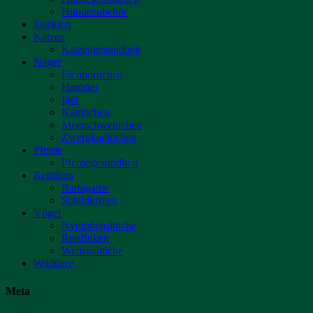
Hundezubehör
Insekten
Katzen
Katzengesundheit
Nager
Eichhörnchen
Hamster
Igel
Kaninchen
Meerschweinchen
Zwergkaninchen
Pferde
Pferdegesundheit
Reptilien
Bartagame
Schildkröten
Vögel
Nymphensittiche
Reisfinken
Wellensittiche
Wildtiere
Meta