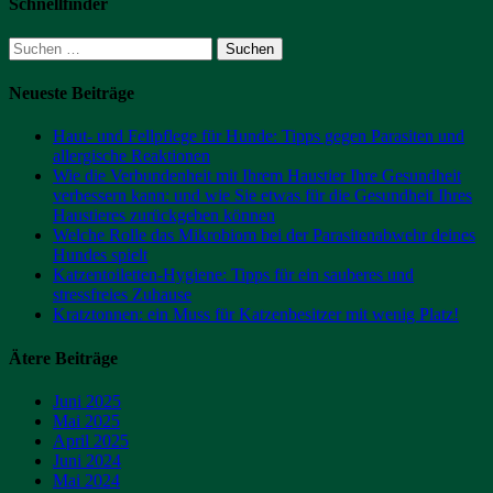
Schnellfinder
Suchen
nach:
Neueste Beiträge
Haut- und Fellpflege für Hunde: Tipps gegen Parasiten und
allergische Reaktionen
Wie die Verbundenheit mit Ihrem Haustier Ihre Gesundheit
verbessern kann: und wie Sie etwas für die Gesundheit Ihres
Haustieres zurückgeben können
Welche Rolle das Mikrobiom bei der Parasitenabwehr deines
Hundes spielt
Katzentoiletten-Hygiene: Tipps für ein sauberes und
stressfreies Zuhause
Kratztonnen: ein Muss für Katzenbesitzer mit wenig Platz!
Ätere Beiträge
Juni 2025
Mai 2025
April 2025
Juni 2024
Mai 2024