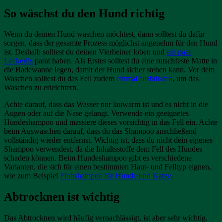
So wäschst du den Hund richtig
Wenn du deinen Hund waschen möchtest, dann solltest du dafür
sorgen, dass der gesamte Prozess möglichst angenehm für den Hund
ist. Deshalb solltest du deinen Vierbeiner loben und
ein paar
Leckerlis
parat haben. Als Erstes solltest du eine rutschfeste Matte in
die Badewanne legen, damit der Hund sicher stehen kann. Vor dem
Waschen solltest du das Fell zudem
einmal ausbürsten
, um das
Waschen zu erleichtern.
Achte darauf, dass das Wasser nur lauwarm ist und es nicht in die
Augen oder auf die Nase gelangt. Verwende ein geeignetes
Hundeshampoo und massiere dieses vorsichtig in das Fell ein. Achte
beim Auswaschen darauf, dass du das Shampoo anschließend
vollständig wieder entfernst. Wichtig ist, dass du nicht dein eigenes
Shampoo verwendest, da die Inhaltsstoffe dem Fell des Hundes
schaden können. Beim Hundeshampoo gibt es verschiedene
Varianten, die sich für einen bestimmten Haut- und Felltyp eignen,
wie zum Beispiel
Flohshampoo für Hunde und Katze
.
Abtrocknen ist wichtig
Das Abtrocknen wird häufig vernachlässigt, ist aber sehr wichtig.