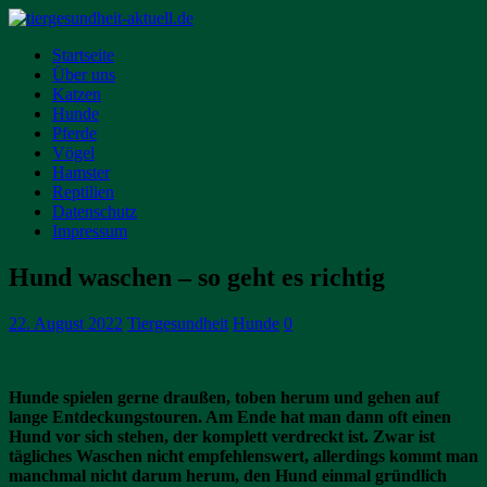
Startseite
Über uns
Katzen
Hunde
Pferde
Vögel
Hamster
Reptilien
Datenschutz
Impressum
Hund waschen – so geht es richtig
22. August 2022
Tiergesundheit
Hunde
0
Hunde spielen gerne draußen, toben herum und gehen auf
lange Entdeckungstouren. Am Ende hat man dann oft einen
Hund vor sich stehen, der komplett verdreckt ist. Zwar ist
tägliches Waschen nicht empfehlenswert, allerdings kommt man
manchmal nicht darum herum, den Hund einmal gründlich