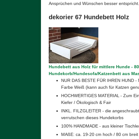
Ansprüchen und Wünschen besser entspricht
dekorier 67 Hundebett Holz
Hundebett aus Holz für mittlere Hunde - 80
Hundekorb/Hundesofa/Katzenbett aus Mas
NUR DAS BESTE FÜR IHREN HUND - Mass
Farbe Weiß (kann auch für Katzen gen
HOCHWERTIGES MATERIAL - Zum Einsa
Kiefer / Ökologisch & Fair
INKL. FILZGLEITER - die angeschraubte
verrutschen dieses Hundekorbs
100% HANDMADE - aus kleiner Tischlere
MAßE: ca. 19-20 cm hoch / 80 cm breit /