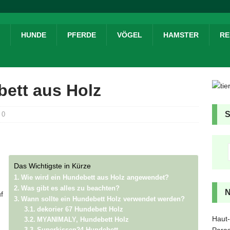
HUNDE
PFERDE
VÖGEL
HAMSTER
RE
bett aus Holz
0
Das Wichtigste in Kürze
Wie wird ein Hundebett aus Holz angewendet?
Was gibt es alles zu beachten?
f
Wann sollte ein Hundebett Holz verwendet werden?
dekorier 67 Hundebett Holz
Haut-
MYANIMALY, Hundebett Holz
Paras