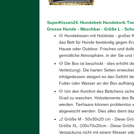
SuperKissen24. Hundebett Hundekorb Tierbe
Grosse Hunde - Waschbar - Größe L - Sch
🐶 Hundekissen mit Holzkiste - großer K
das Bett für Hunde beständig gegen Krat
Hause oder Outdoor. Frisches und dufte
gemütliche Atmosphäre, in der Sie und 
🐶 Die Box ist beschickt - dies erhöht d
Verletzung). Die harten Seiten erwecke
infolgedessen steigert es das Gefühl d
Futter oder Wasser an der Box aufhäng
🐶 Um den Komfort des Bettchens sicher
Grad zu waschen. Holzelemente des Bet
werden. Tierhaare können problemlos v
abgewischt werden. Dies alles dient da
📐 Größe M - 50x30x20 cm - Diese Größ
Größe XL -100x70x20cm - Diese Größe is
Verpackung nicht mit einem Messer od