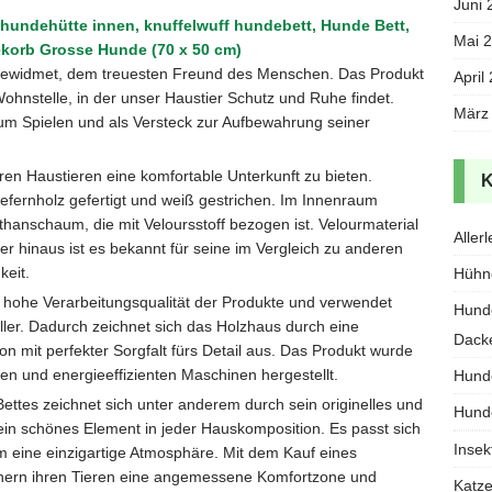
Juni 
hundehütte innen, knuffelwuff hundebett, Hunde Bett,
Mai 
korb Grosse Hunde (70 x 50 cm)
ewidmet, dem treuesten Freund des Menschen. Das Produkt
April
ohnstelle, in der unser Haustier Schutz und Ruhe findet.
März
 zum Spielen und als Versteck zur Aufbewahrung seiner
en Haustieren eine komfortable Unterkunft zu bieten.
fernholz gefertigt und weiß gestrichen. Im Innenraum
thanschaum, die mit Veloursstoff bezogen ist. Velourmaterial
Allerl
er hinaus ist es bekannt für seine im Vergleich zu anderen
keit.
Hühn
 hohe Verarbeitungsqualität der Produkte und verwendet
Hund
ller. Dadurch zeichnet sich das Holzhaus durch eine
Dack
n mit perfekter Sorgfalt fürs Detail aus. Das Produkt wurde
en und energieeffizienten Maschinen hergestellt.
Hund
ttes zeichnet sich unter anderem durch sein originelles und
Hund
in schönes Element in jeder Hauskomposition. Es passt sich
Insek
hm eine einzigartige Atmosphäre. Mit dem Kauf eines
inern ihren Tieren eine angemessene Komfortzone und
Katz