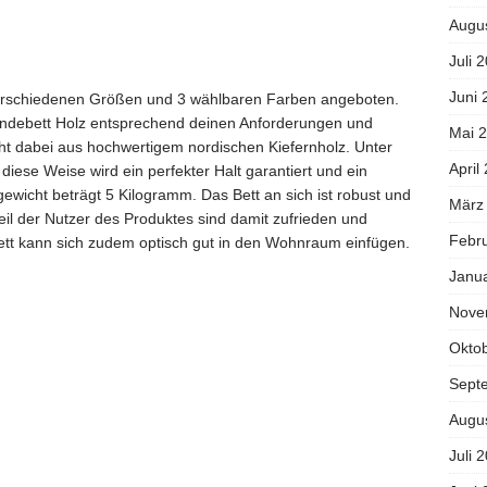
Augu
Juli 
Juni 
erschiedenen Größen und 3 wählbaren Farben angeboten.
Hundebett Holz entsprechend deinen Anforderungen und
Mai 
t dabei aus hochwertigem nordischen Kiefernholz. Unter
April
 diese Weise wird ein perfekter Halt garantiert und ein
gewicht beträgt 5 Kilogramm. Das Bett an sich ist robust und
März
eil der Nutzer des Produktes sind damit zufrieden und
Febr
tt kann sich zudem optisch gut in den Wohnraum einfügen.
Janu
Nove
Okto
Sept
Augu
Juli 