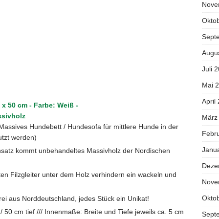
Nove
.
Okto
Sept
Augu
Juli 
Mai 
April
 x 50 cm - Farbe: Weiß -
sivholz
März
ives Hundebett / Hundesofa für mittlere Hunde in der
Febr
utzt werden)
Janu
tz kommt unbehandeltes Massivholz der Nordischen
Deze
n Filzgleiter unter dem Holz verhindern ein wackeln und
Nove
Okto
i aus Norddeutschland, jedes Stück ein Unikat!
 50 cm tief /// Innenmaße: Breite und Tiefe jeweils ca. 5 cm
Sept