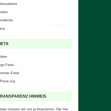
ensittiche
inken
nsittiche
iere
META
lden
ags-Feed
entar-Feed
Press.org
TRANSPARENZ HINWEIS
dwie müssen wir uns ja finanzieren. Die hier