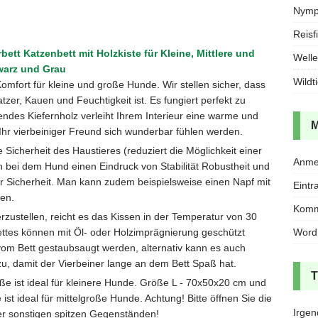
Nymph
Reisf
tt Katzenbett mit Holzkiste für Kleine, Mittlere und
Welle
warz und Grau
Wildt
omfort für kleine und große Hunde. Wir stellen sicher, dass
zer, Kauen und Feuchtigkeit ist. Es fungiert perfekt zu
ndes Kiefernholz verleiht Ihrem Interieur eine warme und
Ihr vierbeiniger Freund sich wunderbar fühlen werden.
ie Sicherheit des Haustieres (reduziert die Möglichkeit einer
Anme
n bei dem Hund einen Eindruck von Stabilität Robustheit und
er Sicherheit. Man kann zudem beispielsweise einen Napf mit
Eintr
en.
Komm
zustellen, reicht es das Kissen in der Temperatur von 30
Word
tes können mit Öl- oder Holzimprägnierung geschützt
om Bett gestaubsaugt werden, alternativ kann es auch
zu, damit der Vierbeiner lange an dem Bett Spaß hat.
e ist ideal für kleinere Hunde. Größe L - 70x50x20 cm und
t ideal für mittelgroße Hunde. Achtung! Bitte öffnen Sie die
Irgen
er sonstigen spitzen Gegenständen!