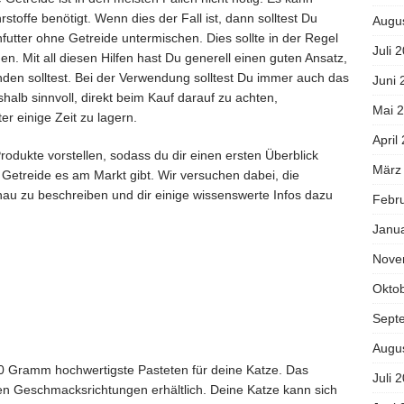
stoffe benötigt. Wenn dies der Fall ist, dann solltest Du
Augu
utter ohne Getreide untermischen. Dies sollte in der Regel
Juli 
. Mit all diesen Hilfen hast Du generell einen guten Ansatz,
den solltest. Bei der Verwendung solltest Du immer auch das
Juni 
halb sinnvoll, direkt beim Kauf darauf zu achten,
Mai 
r einige Zeit zu lagern.
April
rodukte vorstellen, sodass du dir einen ersten Überblick
März
 Getreide es am Markt gibt. Wir versuchen dabei, die
enau zu beschreiben und dir einige wissenswerte Infos dazu
Febr
Janu
Nove
Okto
Sept
Augu
00 Gramm hochwertigste Pasteten für deine Katze. Das
Juli 
nen Geschmacksrichtungen erhältlich. Deine Katze kann sich