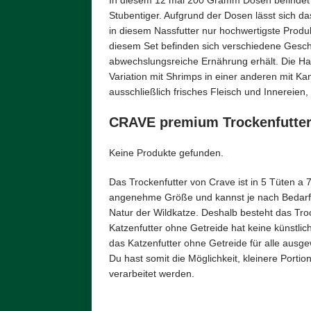
In diesem 12 mal 200 Gramm Dosen befindet s
Stubentiger. Aufgrund der Dosen lässt sich da
in diesem Nassfutter nur hochwertigste Produ
diesem Set befinden sich verschiedene Gesc
abwechslungsreiche Ernährung erhält. Die Hau
Variation mit Shrimps in einer anderen mit K
ausschließlich frisches Fleisch und Innereie
CRAVE premium Trockenfutter
Keine Produkte gefunden.
Das Trockenfutter von Crave ist in 5 Tüten 
angenehme Größe und kannst je nach Bedarf di
Natur der Wildkatze. Deshalb besteht das Tro
Katzenfutter ohne Getreide hat keine künstlic
das Katzenfutter ohne Getreide für alle ausg
Du hast somit die Möglichkeit, kleinere Portio
verarbeitet werden.