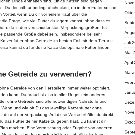
lichen Dinge enthalten sind. Einige Katzen sind gegen
Nove
test Du deshalb unbedingt abchecken, ob in dem Futter solche
Okto
 Vorteil, wenn Du dir vor einem Kauf über die
ie Frage, wie viel Futter du lagern kannst, ohne dass es
Sept
 Getreide in den verschiedensten Verpackungsgrößen. Es
Augu
ine passende Größe dabei sein. Insbesondere bei sehr
Katzenfutter ohne Getreide im besten Fall mir dem Tierarzt
Juli 
se kannst du für deine Katze das optimale Futter finden.
Mai 
April
März
hne Getreide zu verwenden?
Febr
ohne Getreide von den Herstellern immer weiter optimiert,
Janu
rden kann. Du brauchst also in aller Regel kein anderes
tter ohne Getreide sind alle notwendigen Nährstoffe und
Deze
. Wann und wie oft Du das jeweilige Katzenfutter ohne
Nove
st du auf der Verpackung. Auf diese Weise erhältst du direkt
u das Futter deiner Katze zu geben hast. Du kannst dir
Okto
 Plan machen. Eine Vermischung oder Zugabe von anderen
Sept
Getreide ist in den meisten Fällen nicht nötig. Es kann