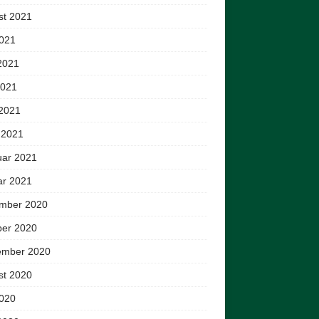
st 2021
2021
2021
2021
 2021
 2021
uar 2021
ar 2021
mber 2020
ber 2020
ember 2020
st 2020
2020