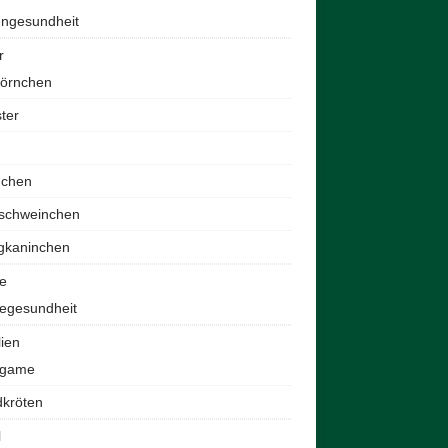
engesundheit
r
hörnchen
ter
nchen
schweinchen
gkaninchen
e
egesundheit
lien
agame
dkröten
l