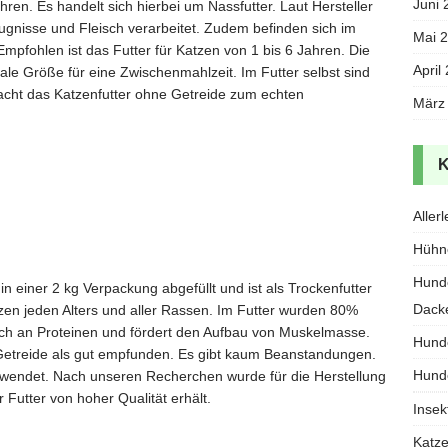
Juni 
en. Es handelt sich hierbei um Nassfutter. Laut Hersteller
gnisse und Fleisch verarbeitet. Zudem befinden sich im
Mai 
 Empfohlen ist das Futter für Katzen von 1 bis 6 Jahren. Die
April
ale Größe für eine Zwischenmahlzeit. Im Futter selbst sind
acht das Katzenfutter ohne Getreide zum echten
März
Allerl
Hühn
Hund
n einer 2 kg Verpackung abgefüllt und ist als Trockenfutter
Dack
tzen jeden Alters und aller Rassen. Im Futter wurden 80%
eich an Proteinen und fördert den Aufbau von Muskelmasse.
Hund
Getreide als gut empfunden. Es gibt kaum Beanstandungen.
Hund
erwendet. Nach unseren Recherchen wurde für die Herstellung
 Futter von hoher Qualität erhält.
Insek
Katz