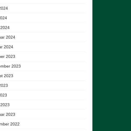
2024
2024
 2024
uar 2024
ar 2024
ber 2023
ember 2023
st 2023
2023
2023
 2023
uar 2023
mber 2022