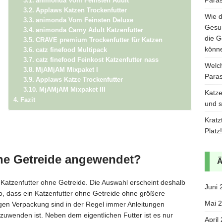
animonda Vom Feinsten Adult
Applaws Katzen Trockenfutter
Wie d
n
animonda Vom Feinsten Deluxe
Gesun
animonda Carny Adult Katzenfutter
die G
CRAVE premium Trockenfutter für Katzen
könn
catz finefood Multipack
catz finefood Feinkost Katzenfutter nass
Welch
MjAMjAM Mixpaket I
g
Paras
Applaws Katze Trockenfutter
MjAMjAM Mixpaket III
Katze
Fazit
und s
Kratz
Platz!
hne Getreide angewendet?
e Katzenfutter ohne Getreide. Die Auswahl erscheint deshalb
Juni 
 so, dass ein Katzenfutter ohne Getreide ohne größere
Mai 
igen Verpackung sind in der Regel immer Anleitungen
zuwenden ist. Neben dem eigentlichen Futter ist es nur
April