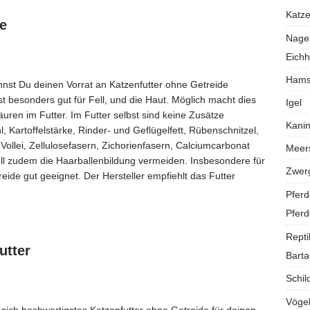
Katz
e
Nage
Eich
Hams
nnst Du deinen Vorrat an Katzenfutter ohne Getreide
t besonders gut für Fell, und die Haut. Möglich macht dies
Igel
en im Futter. Im Futter selbst sind keine Zusätze
Kani
l, Kartoffelstärke, Rinder- und Geflügelfett, Rübenschnitzel,
 Vollei, Zellulosefasern, Zichorienfasern, Calciumcarbonat
Meer
oll zudem die Haarballenbildung vermeiden. Insbesondere für
Zwer
eide gut geeignet. Der Hersteller empfiehlt das Futter
Pferd
Pferd
Repti
utter
Bart
Schil
Vöge