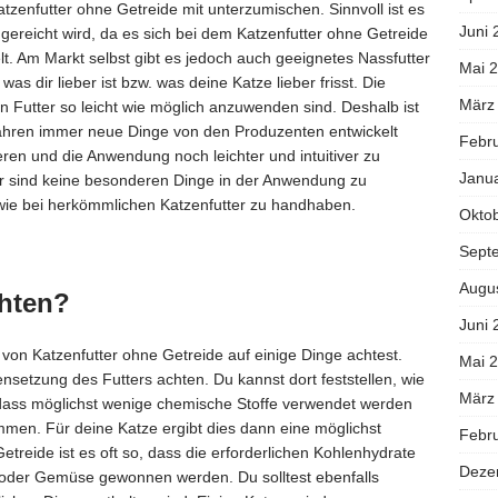
tzenfutter ohne Getreide mit unterzumischen. Sinnvoll ist es
Juni 
gereicht wird, da es sich bei dem Katzenfutter ohne Getreide
t. Am Markt selbst gibt es jedoch auch geeignetes Nassfutter
Mai 
as dir lieber ist bzw. was deine Katze lieber frisst. Die
März
en Futter so leicht wie möglich anzuwenden sind. Deshalb ist
ahren immer neue Dinge von den Produzenten entwickelt
Febr
en und die Anwendung noch leichter und intuitiver zu
Janu
er sind keine besonderen Dinge in der Anwendung zu
 wie bei herkömmlichen Katzenfutter zu handhaben.
Okto
Sept
Augu
chten?
Juni 
 von Katzenfutter ohne Getreide auf einige Dinge achtest.
Mai 
setzung des Futters achten. Du kannst dort feststellen, wie
März
t, dass möglichst wenige chemische Stoffe verwendet werden
mmen. Für deine Katze ergibt dies dann eine möglichst
Febr
treide ist es oft so, dass die erforderlichen Kohlenhydrate
Deze
 oder Gemüse gewonnen werden. Du solltest ebenfalls