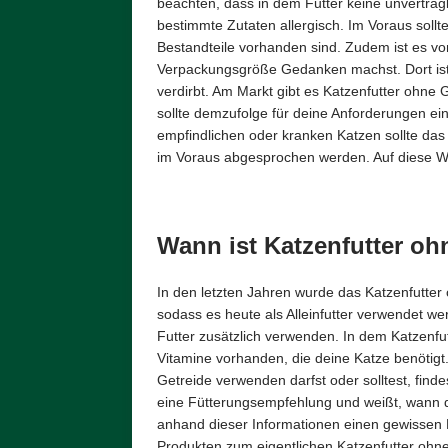
beachten, dass in dem Futter keine unverträg
bestimmte Zutaten allergisch. Im Voraus soll
Bestandteile vorhanden sind. Zudem ist es von
Verpackungsgröße Gedanken machst. Dort ist d
verdirbt. Am Markt gibt es Katzenfutter ohne
sollte demzufolge für deine Anforderungen e
empfindlichen oder kranken Katzen sollte das 
im Voraus abgesprochen werden. Auf diese Wei
Wann ist Katzenfutter o
In den letzten Jahren wurde das Katzenfutter 
sodass es heute als Alleinfutter verwendet we
Futter zusätzlich verwenden. In dem Katzenfu
Vitamine vorhanden, die deine Katze benötigt
Getreide verwenden darfst oder solltest, finde
eine Fütterungsempfehlung und weißt, wann d
anhand dieser Informationen einen gewissen
Produkten zum eigentlichen Katzenfutter ohne 