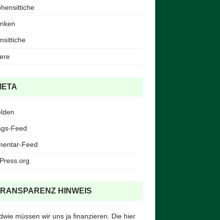
ensittiche
inken
nsittiche
iere
META
lden
ags-Feed
entar-Feed
Press.org
TRANSPARENZ HINWEIS
dwie müssen wir uns ja finanzieren. Die hier