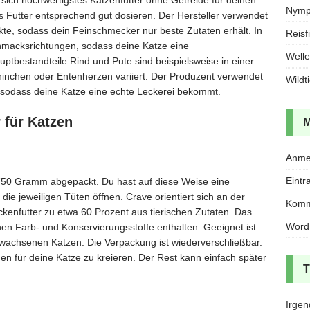
ich hochwertigstes Katzenfutter ohne Getreide für deinen
Nymph
s Futter entsprechend gut dosieren. Der Hersteller verwendet
kte, sodass dein Feinschmecker nur beste Zutaten erhält. In
Reisf
hmacksrichtungen, sodass deine Katze eine
Welle
ptbestandteile Rind und Pute sind beispielsweise in einer
aninchen oder Entenherzen variiert. Der Produzent verwendet
Wildt
n, sodass deine Katze eine echte Leckerei bekommt.
 für Katzen
Anme
Eintr
a 750 Gramm abgepackt. Du hast auf diese Weise eine
e jeweiligen Tüten öffnen. Crave orientiert sich an der
Komm
ckenfutter zu etwa 60 Prozent aus tierischen Zutaten. Das
Word
hen Farb- und Konservierungsstoffe enthalten. Geeignet ist
ewachsenen Katzen. Die Verpackung ist wiederverschließbar.
nen für deine Katze zu kreieren. Der Rest kann einfach später
Irgen