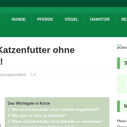
HUNDE
PFERDE
VÖGEL
HAMSTER
RE
Katzenfutter ohne
!
atzengesundheit
0
Das Wichtigste in Kürze
Wie wird Katzenfutter ohne Getreide angewendet?
Was gibt es alles zu beachten?
Haut-
Wann ist Katzenfutter ohne Getreide zu verwenden?
h
Paras