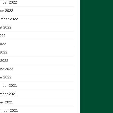
mber 2022
ber 2022
ember 2022
st 2022
2022
2022
 2022
 2022
uar 2022
ar 2022
mber 2021
mber 2021
ber 2021
ember 2021