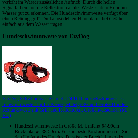
verleiht im Wasser zusätzlichen Auftrieb. Durch die hellen
Signalfarben und die Reflektoren an der Weste ist dein Hund im
Wasser gut zu erkennen. Die Hundeschwimmweste verfügt über
einen Rettungsgriff. Du kannst deinen Hund damit bei Gefahr
einfach aus dem Wasser tragen.
Hundeschwimmweste von EzyDog
EzyDog Schwimmweste Hund - DFD Hundeschwimmweste -
Schwimmwesten für für Kleine, Mittelgroße und Große Hunde -
Rettungsweste mit Griff und Reflektoren, Größenverstellbar (M,
Rot)
Hundeschwimmweste in Größe M. Umfang 64-99cm
Rückenlänge 38-50cm. Für die beste Passform messen Sie
den Umfang des Hundes. Dies ist der Bereich hinter den