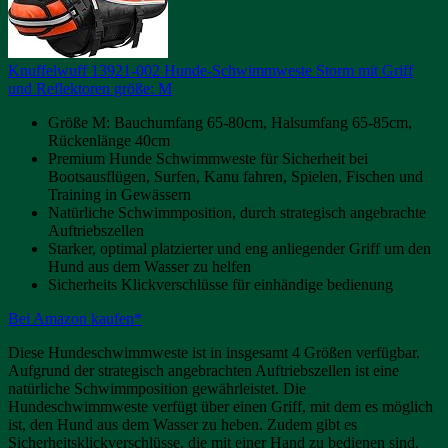
Knuffelwuff 13921-002 Hunde-Schwimmweste Storm mit Griff
und Reflektoren größe: M
Größe M: Bauchumfang 65-80cm, Halsumfang 65-85cm,
Rückenlänge 40cm
Premium Hunde Schwimmweste für Sicherheit bei
Bootsausflügen, Surfen, Kanu fahren, Spielen, Fischen und
Training in Gewässern
Natürliche Schwimmposition, durch strategisch angebrachte
Auftriebszellen
Starker, optimal platzierter und eng anliegender Griff um den
Hund aus dem Wasser zu helfen
Sicherheits Klickverschlüsse für einhändige bedienung
Bei Amazon kaufen*
Diese Hundeschwimmweste ist in insgesamt 4 Größen verfügbar.
Aufgrund der strategisch angebrachten Auftriebszellen ist eine
natürliche Schwimmposition gewährleistet. Die
Hundeschwimmweste verfügt über einen Griff, mit dem es möglich
ist, den Hund aus dem Wasser zu heben. Zudem gibt es
Sicherheitsklickverschlüsse, die mit einer Hand zu bedienen sind.