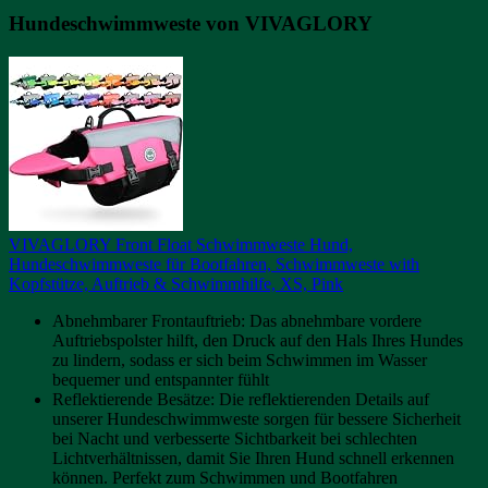
Hundeschwimmweste von VIVAGLORY
VIVAGLORY Front Float Schwimmweste Hund,
Hundeschwimmweste für Bootfahren, Schwimmweste with
Kopfstütze, Auftrieb & Schwimmhilfe, XS, Pink
Abnehmbarer Frontauftrieb: Das abnehmbare vordere
Auftriebspolster hilft, den Druck auf den Hals Ihres Hundes
zu lindern, sodass er sich beim Schwimmen im Wasser
bequemer und entspannter fühlt
Reflektierende Besätze: Die reflektierenden Details auf
unserer Hundeschwimmweste sorgen für bessere Sicherheit
bei Nacht und verbesserte Sichtbarkeit bei schlechten
Lichtverhältnissen, damit Sie Ihren Hund schnell erkennen
können. Perfekt zum Schwimmen und Bootfahren