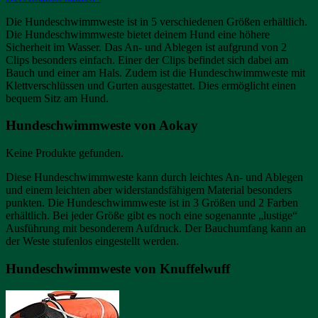
Die Hundeschwimmweste ist in 5 verschiedenen Größen erhältlich.
Die Hundeschwimmweste bietet deinem Hund eine höhere
Sicherheit im Wasser. Das An- und Ablegen ist aufgrund von 2
Clips besonders einfach. Einer der Clips befindet sich dabei am
Bauch und einer am Hals. Zudem ist die Hundeschwimmweste mit
Klettverschlüssen und Gurten ausgestattet. Dies ermöglicht einen
bequem Sitz am Hund.
Hundeschwimmweste von Aokay
Keine Produkte gefunden.
Diese Hundeschwimmweste kann durch leichtes An- und Ablegen
und einem leichten aber widerstandsfähigem Material besonders
punkten. Die Hundeschwimmweste ist in 3 Größen und 2 Farben
erhältlich. Bei jeder Größe gibt es noch eine sogenannte „lustige“
Ausführung mit besonderem Aufdruck. Der Bauchumfang kann an
der Weste stufenlos eingestellt werden.
Hundeschwimmweste von Knuffelwuff