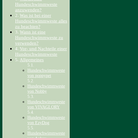
Hundeschwimmweste
anzuwenden?
Was ist bei einer
Hundeschwimmweste alles
zu beachten?
Wann ist eine
Hundeschwimmweste zu
verwenden?
Vor- und Nachteile einer
Hundeschwimmweste
Allgemeines
Hundeschwimmweste
von poppypet
Hundeschwimmweste
von Nobby
Hundeschwimmweste
von VIVAGLORY
Hundeschwimmweste
von EzyDog
Hundeschwimmweste