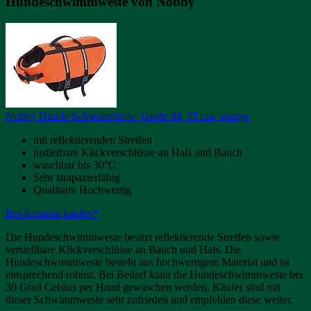
Hundeschwimmweste von Nobby
Nobby Hunde Schwimmhilfe, Größe M, 35 cm, orange
mit reflektierenden Streifen
justierbare Klickverschlüsse an Hals und Bauch
waschbar bis 30°C
Sehr strapazierfähig
Qualitativ Hochwertig
Bei Amazon kaufen*
Die Hundeschwimmweste besitzt reflektierende Streifen sowie
verstellbare Klickverschlüsse an Bauch und Hals. Die
Hundeschwimmweste besteht aus hochwertigem Material und ist
entsprechend robust. Bei Bedarf kann die Hundeschwimmweste bei
30 Grad Celsius per Hand gewaschen werden. Käufer sind mit
dieser Schwimmweste sehr zufrieden und empfehlen diese weiter.