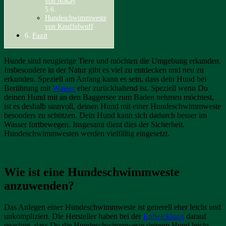
von Aokay
Hundeschwimmweste
von Knuffelwuff
Fazit
Hunde sind neugierige Tiere und möchten die Umgebung erkunden.
Insbesondere in der Natur gibt es viel zu entdecken und neu zu
erkunden. Speziell am Anfang kann es sein, dass dein Hund bei
Berührung mit
Wasser
eher zurückhaltend ist. Speziell wenn Du
deinen Hund mit an den Baggersee zum Baden nehmen möchtest,
ist es deshalb sinnvoll, deinen Hund mit einer Hundeschwimmweste
besonders zu schützen. Dein Hund kann sich dadurch besser im
Wasser fortbewegen. Insgesamt dient dies der Sicherheit.
Hundeschwimmwesten werden vielfältig eingesetzt.
Wie ist eine Hundeschwimmweste
anzuwenden?
Das Anlegen einer Hundeschwimmweste ist generell eher leicht und
unkompliziert. Die Hersteller haben bei der
Entwicklung
darauf
geachtet, dass Du die Hundeschwimmweste deinem Hund leicht