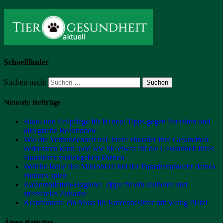
Schnellfinder
Suchen nach:
Neueste Beiträge
Haut- und Fellpflege für Hunde: Tipps gegen Parasiten und
allergische Reaktionen
Wie die Verbundenheit mit Ihrem Haustier Ihre Gesundheit
verbessern kann: und wie Sie etwas für die Gesundheit Ihres
Haustieres zurückgeben können
Welche Rolle das Mikrobiom bei der Parasitenabwehr deines
Hundes spielt
Katzentoiletten-Hygiene: Tipps für ein sauberes und
stressfreies Zuhause
Kratztonnen: ein Muss für Katzenbesitzer mit wenig Platz!
Ätere Beiträge