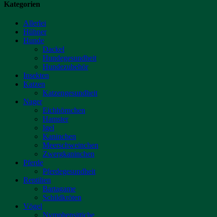
Kategorien
Allerlei
Hühner
Hunde
Dackel
Hundegesundheit
Hundezubehör
Insekten
Katzen
Katzengesundheit
Nager
Eichhörnchen
Hamster
Igel
Kaninchen
Meerschweinchen
Zwergkaninchen
Pferde
Pferdegesundheit
Reptilien
Bartagame
Schildkröten
Vögel
Nymphensittiche