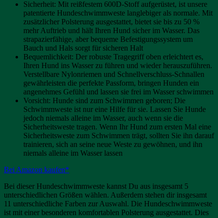
Sicherheit: Mit reißfestem 600D-Stoff aufgerüstet, ist unsere
patentierte Hundeschwimmweste langlebiger als normale. Mit
zusätzlicher Polsterung ausgestattet, bietet sie bis zu 50 %
mehr Auftrieb und hält Ihren Hund sicher im Wasser. Das
strapazierfähige, aber bequeme Befestigungssystem um
Bauch und Hals sorgt für sicheren Halt
Bequemlichkeit: Der robuste Tragegriff oben erleichtert es,
Ihren Hund ins Wasser zu führen und wieder herauszuführen.
Verstellbare Nylonriemen und Schnellverschluss-Schnallen
gewährleisten die perfekte Passform, bringen Hunden ein
angenehmes Gefühl und lassen sie frei im Wasser schwimmen
Vorsicht: Hunde sind zum Schwimmen geboren; Die
Schwimmweste ist nur eine Hilfe für sie. Lassen Sie Hunde
jedoch niemals alleine im Wasser, auch wenn sie die
Sicherheitsweste tragen. Wenn Ihr Hund zum ersten Mal eine
Sicherheitsweste zum Schwimmen trägt, sollten Sie ihn darauf
trainieren, sich an seine neue Weste zu gewöhnen, und ihn
niemals alleine im Wasser lassen
Bei Amazon kaufen*
Bei dieser Hundeschwimmweste kannst Du aus insgesamt 5
unterschiedlichen Größen wählen. Außerdem stehen dir insgesamt
11 unterschiedliche Farben zur Auswahl. Die Hundeschwimmweste
ist mit einer besonderen komfortablen Polsterung ausgestattet. Dies