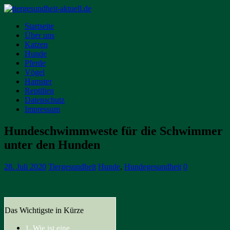
Startseite
Über uns
Katzen
Hunde
Pferde
Vögel
Hamster
Reptilien
Datenschutz
Impressum
Hundeschwimmweste für die Schwimmer
unter den Hunden
28. Juli 2020
Tiergesundheit
Hunde
,
Hundegesundheit
0
Das Wichtigste in Kürze
Wie ist eine